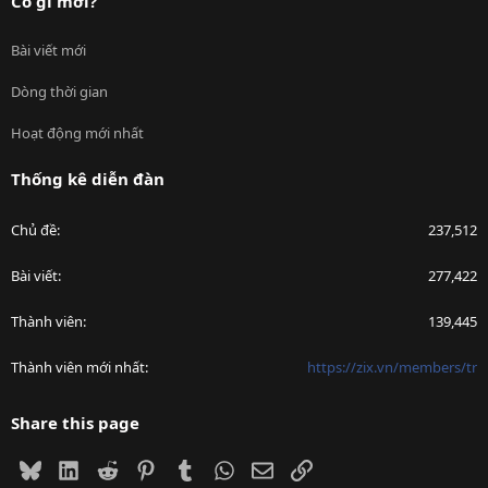
Có gì mới?
Bài viết mới
Dòng thời gian
Hoạt động mới nhất
Thống kê diễn đàn
Chủ đề
237,512
Bài viết
277,422
Thành viên
139,445
Thành viên mới nhất
https://zix.vn/members/tr
Share this page
Bluesky
LinkedIn
Reddit
Pinterest
Tumblr
WhatsApp
Email
Link