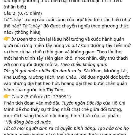
Xác định phương thức biểu đạt chính của đoạn trích trên.
(nhận biết)
Câu 2: (0,75 điểm)
Từ "cháy" trong câu cuối cùng của ngữ liệu trên cần hiểu như
thế nào? Từ "cháy" đó được chuyển nghĩa theo phương thức
nào? (thông hiểu)
b/
Đoạn thơ còn lại là sự hồi tưởng về cuộc hành quân
giữa núi rừng miền Tây hùng vĩ: b.1/ Con đường Tây Tiến mở
ra theo cả hai chiều thời gian và không gian: Theo lời thơ,
một hành trình Tây Tiến gian khổ, nhọc nhằn, đầy thử thách
với con người được mở ra.
Theo chiều không gian
:
Tác giả gợi nhắc nhiều địa danh xa lạ
: Sài Khao, Mường Lát,
Pha Luông, Mường Hịch, Mai Châu... để đưa người đọc bước
vào những địa hạt heo hút, hoang dại theo bước chân quân
hành của người lính Tây Tiến.
Câu 2 (5 điểm): (ID: 276991)
Phân tích đoạn văn mở đầu
Tuyên ngôn Độc lập
của Hồ Chí
Minh để cho thấy sự thống nhất chặt chẽ giữa đối tượng,
mục đích sáng tác với nội dung, hình thức của tác phẩm:
"
Hỡi đồng bào cả nước,
Tất cả mọi người sinh ra có quyền bình đẳng. Tạo hóa cho họ
những quyền không ai có thể xâm phạm được; trong những