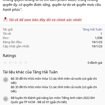
quyền ấy, có quyền được sống, quyền tự do và quyền mưu cầu
hạnh phúc".
Tải về để xem bản đầy đủ và chính xác nhất!
Tác giả
Tăng Hải Tuân
Tải về
1
Đọc
1,038
Đăng lần đầu
19/1/23
Cập nhật gần nhất
19/1/23
Ratings
0
0 đánh giá
.
0
Tài liệu khác của Tăng Hải Tuân
0
s
Bộ 35 đề thi HSG môn Hóa 12 các tỉnh trên cả nước (có giải chi
a
icon tài liệu
o
tiết)
Bộ 35 đề thi HSG môn Hóa 12 các tỉnh trên cả nước (có giải chi
tiết)
Đề luyện thi Đánh giá năng lực môn Tiếng Anh năm 2022 ĐH
icon tài liệu
Quốc gia TP HCM - Đề số 01 (giải chi tiết)