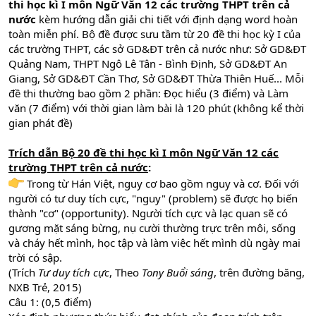
thi học kì I môn Ngữ Văn 12 các trường THPT trên cả
nước
kèm hướng dẫn giải chi tiết với định dạng word hoàn
toàn miễn phí. Bộ đề được sưu tầm từ 20 đề thi học kỳ I của
các trường THPT, các sở GD&ĐT trên cả nước như: Sở GD&ĐT
Quảng Nam, THPT Ngô Lê Tân - Bình Định, Sở GD&ĐT An
Giang, Sở GD&ĐT Cần Thơ, Sở GD&ĐT Thừa Thiên Huế... Mỗi
đề thi thường bao gồm 2 phần: Đọc hiểu (3 điểm) và Làm
văn (7 điểm) với thời gian làm bài là 120 phút (không kể thời
gian phát đề)
Trích dẫn
Bộ 20 đề thi học kì I môn Ngữ Văn 12 các
trường THPT trên cả nước
:
Trong từ Hán Việt, nguy cơ bao gồm nguy và cơ. Đối với
người có tư duy tích cực, "nguy" (problem) sẽ được họ biến
thành "cơ" (opportunity). Người tích cực và lạc quan sẽ có
gương mặt sáng bừng, nụ cười thường trực trên môi, sống
và cháy hết mình, học tập và làm việc hết mình dù ngày mai
trời có sập.
(Trích
Tư duy tích cực
, Theo
Tony Buổi sáng
, trên đường băng,
NXB Trẻ, 2015)
Câu 1: (0,5 điểm)