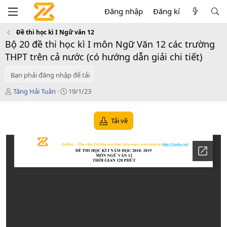
Đăng nhập
Đăng kí
Đề thi học kì I Ngữ văn 12
Bộ 20 đề thi học kì I môn Ngữ Văn 12 các trường
THPT trên cả nước (có hướng dẫn giải chi tiết)
Bạn phải đăng nhập để tải
T
C
Tăng Hải Tuân
19/1/23
á
r
c
e
g
a
Tải về
i
t
ả
i
o
n
d
a
t
e