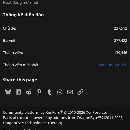
Hoạt động mới nhất
Thống kê diễn đàn
Chủ đề
237,512
Bài viết
277,422
Thành viên
139,446
Thành viên mới nhất
gamdomguncel9
Share this page
Bluesky
LinkedIn
Reddit
Pinterest
Tumblr
WhatsApp
Email
Link
®
Community platform by XenForo
© 2010-2026 XenForo Ltd.
Parts of this site powered by
add-ons from DragonByte™
©2011-2026
DragonByte Technologies
(
Details
)