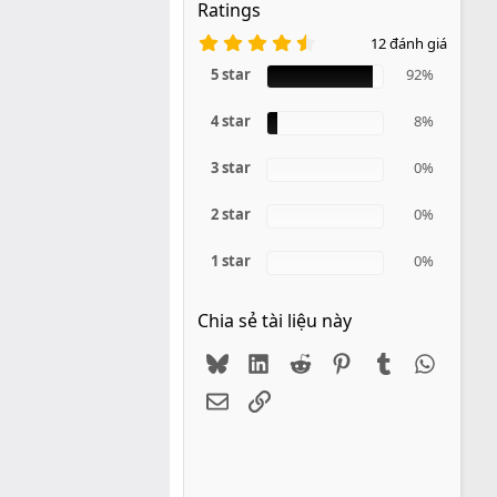
Ratings
4
12 đánh giá
.
9
5 star
92%
2
s
4 star
a
8%
o
3 star
0%
2 star
0%
1 star
0%
Chia sẻ tài liệu này
Bluesky
LinkedIn
Reddit
Pinterest
Tumblr
WhatsA
Email
Link