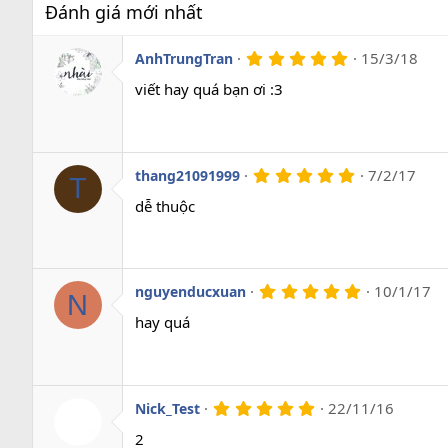
Đánh giá mới nhất
5
15/3/18
AnhTrungTran
.
0
viết hay quá bạn ơi :3
0
s
a
o
5
7/2/17
thang21091999
T
.
0
dễ thuộc
0
s
a
o
5
10/1/17
nguyenducxuan
N
.
0
hay quá
0
s
a
o
5
22/11/16
Nick_Test
.
0
2