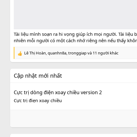
Tài liệu mình soạn ra hi vọng giúp ích mọi người. Tài liệ
nhiên mỗi người có một cách nhớ riêng nên nếu thấy không
Lê Thị Hoàn
,
quanhn8a
,
tronggiap
và 11 người khác
R
e
a
c
Cập nhật mới nhất
t
i
o
Cực trị dòng điện xoay chiều version 2
n
s
Cực trị điẹn xoay chiều
: