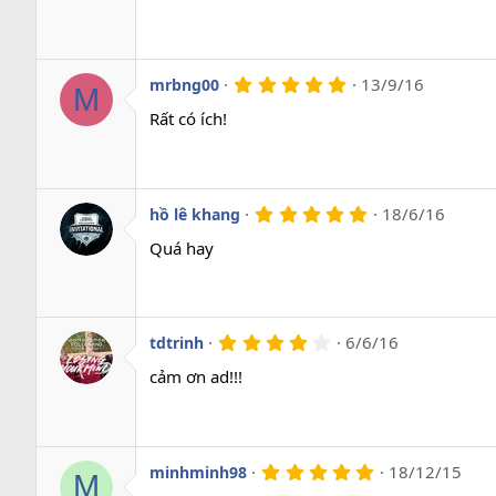
0
s
a
o
5
13/9/16
mrbng00
M
.
0
Rất có ích!
0
s
a
o
5
18/6/16
hồ lê khang
.
0
Quá hay
0
s
a
o
4
6/6/16
tdtrinh
.
0
cảm ơn ad!!!
0
s
a
o
5
18/12/15
minhminh98
M
.