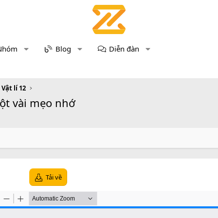
Nhóm
Blog
Diễn đàn
 Vật lí 12
một vài mẹo nhớ
Tải về