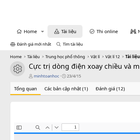
Home
Tài liệu
Thi online
Đánh giá mới nhất
Tìm tài liệu
Home
Tài liệu
Trung học phổ thông
Vật lí
Vật lí 12
Tài liệu
Cực trị dòng điện xoay chiều và 
icon tài liệu
T
C
minhtoanhoc
23/4/15
á
r
c
e
Tổng quan
Các bản cập nhật (1)
Đánh giá (12)
g
a
i
t
ả
i
o
n
d
a
t
e