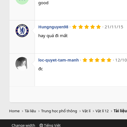
0
good
0
s
a
o
5
21/11/15
Hungnguyen98
.
0
hay quá đi mất
0
s
a
o
5
12/10
loc-quyet-tam-manh
.
0
đc
0
s
a
o
Home
Tài liệu
Trung học phổ thông
Vật lí
Vật lí 12
Tài liệu
Change width
Tiếng Việt