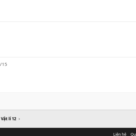
/15
 Vật lí 12
Liên hệ
Qu