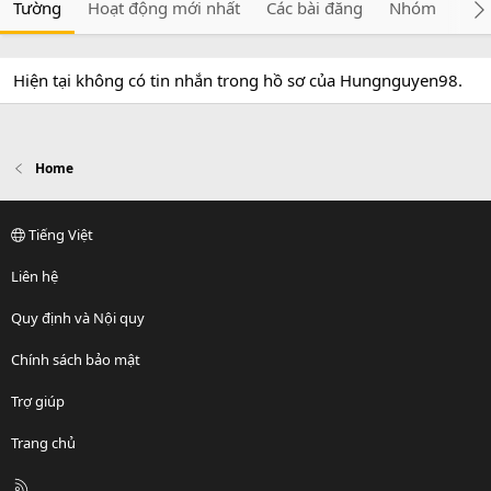
Tường
Hoạt động mới nhất
Các bài đăng
Nhóm
Giớ
Hiện tại không có tin nhắn trong hồ sơ của Hungnguyen98.
Home
Tiếng Việt
Liên hệ
Quy định và Nội quy
Chính sách bảo mật
Trợ giúp
Trang chủ
R