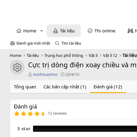
Home
Tài liệu
Thi online
Đánh giá mới nhất
Tìm tài liệu
Home
Tài liệu
Trung học phổ thông
Vật lí
Vật lí 12
Tài liệu
Cực trị dòng điện xoay chiều và 
icon tài liệu
T
C
minhtoanhoc
23/4/15
á
r
c
e
Tổng quan
Các bản cập nhật (1)
Đánh giá (12)
g
a
i
t
ả
i
Đánh giá
o
4
n
12 reviews
.
d
9
a
2
5 star
t
s
e
a