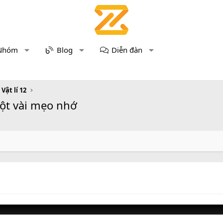
Nhóm
Blog
Diễn đàn
 Vật lí 12
một vài mẹo nhớ