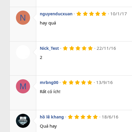
a
o
5
10/1/17
nguyenducxuan
N
.
0
hay quá
0
s
a
o
5
22/11/16
Nick_Test
.
0
2
0
s
a
o
5
13/9/16
mrbng00
M
.
0
Rất có ích!
0
s
a
o
5
18/6/16
hồ lê khang
.
0
Quá hay
0