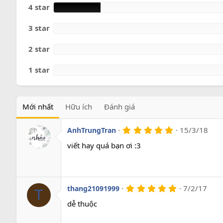
o
4 star
3 star
2 star
1 star
Mới nhất
Hữu ích
Đánh giá
5
15/3/18
AnhTrungTran
.
0
viết hay quá bạn ơi :3
0
s
a
o
5
7/2/17
thang21091999
T
.
0
dễ thuộc
0
s