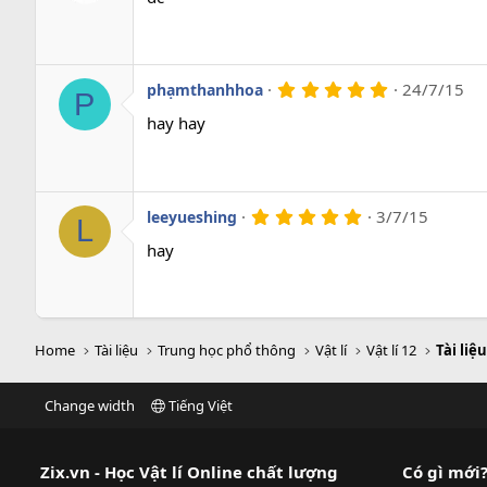
0
s
a
o
5
24/7/15
phạmthanhhoa
P
.
0
hay hay
0
s
a
o
5
3/7/15
leeyueshing
L
.
0
hay
0
s
a
o
Home
Tài liệu
Trung học phổ thông
Vật lí
Vật lí 12
Tài liệu
Change width
Tiếng Việt
Zix.vn - Học Vật lí Online chất lượng
Có gì mới