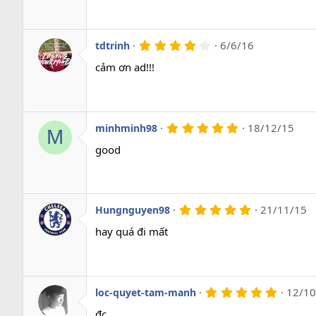
s
a
o
4
6/6/16
tdtrinh
.
0
cảm ơn ad!!!
0
s
a
o
5
18/12/15
minhminh98
M
.
0
good
0
s
a
o
5
21/11/15
Hungnguyen98
.
0
hay quá đi mất
0
s
a
o
5
12/10
loc-quyet-tam-manh
.
0
đc