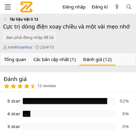
Đăng nhập
Đăng kí
Tài liệu Vật lí 12
Cực trị dòng điện xoay chiều và một vài mẹo nhớ
Bạn phải đăng nhập để tải
T
C
minhtoanhoc
23/4/15
á
r
c
e
Tổng quan
Các bản cập nhật (1)
Đánh giá (12)
g
a
i
t
ả
i
Đánh giá
o
4
n
12 reviews
.
d
9
a
2
5 star
92%
t
s
e
a
o
4 star
8%
3 star
0%