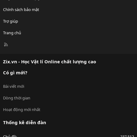
Chính sách bảo mật
Trợ giúp
Trang chủ
R
S
S
Zix.vn - Học Vật lí Online chất lượng cao
Có gì mới?
Bài viết mới
Dòng thời gian
Hoạt động mới nhất
Thống kê diễn đàn
Chủ đề
237,512