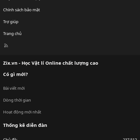
Chính sách bảo mật
Trợ giúp
Trang chủ
R
S
S
Zix.vn - Học Vật lí Online chất lượng cao
Có gì mới?
Bài viết mới
Dòng thời gian
Hoạt động mới nhất
Thống kê diễn đàn
Chủ đề
237,512