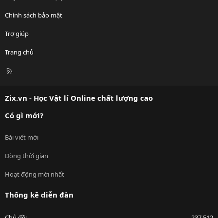
Chính sách bảo mật
Trợ giúp
Trang chủ
R
S
S
Zix.vn - Học Vật lí Online chất lượng cao
Có gì mới?
Bài viết mới
Dòng thời gian
Hoạt động mới nhất
Thống kê diễn đàn
Chủ đề
237,512