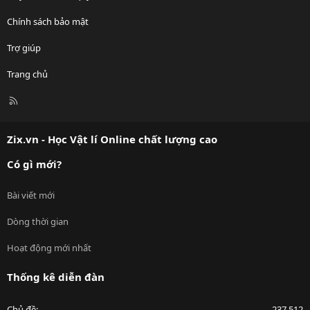
Chính sách bảo mật
Trợ giúp
Trang chủ
R
S
S
Zix.vn - Học Vật lí Online chất lượng cao
Có gì mới?
Bài viết mới
Dòng thời gian
Hoạt động mới nhất
Thống kê diễn đàn
Chủ đề
237,512