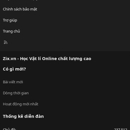
Chính sách bảo mật
Trợ giúp
Trang chủ
R
S
S
Zix.vn - Học Vật lí Online chất lượng cao
Có gì mới?
Bài viết mới
Dòng thời gian
Hoạt động mới nhất
Thống kê diễn đàn
Chủ đề
237,512