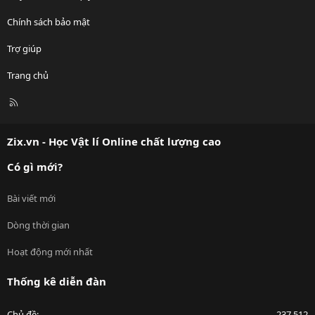
Chính sách bảo mật
Trợ giúp
Trang chủ
R
S
S
Zix.vn - Học Vật lí Online chất lượng cao
Có gì mới?
Bài viết mới
Dòng thời gian
Hoạt động mới nhất
Thống kê diễn đàn
Chủ đề
237,512