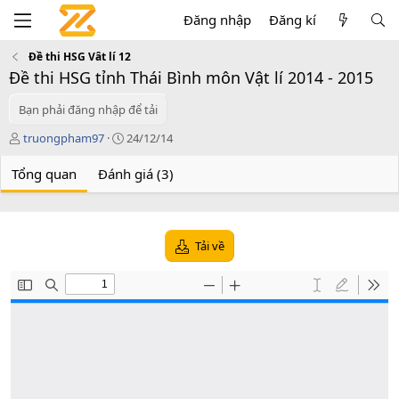
Đăng nhập
Đăng kí
Đề thi HSG Vât lí 12
Đề thi HSG tỉnh Thái Bình môn Vật lí 2014 - 2015
Bạn phải đăng nhập để tải
T
C
truongpham97
24/12/14
á
r
c
e
Tổng quan
Đánh giá (3)
g
a
i
t
ả
i
o
Tải về
n
d
a
t
e