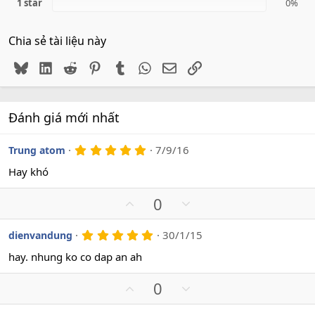
1 star
0%
Chia sẻ tài liệu này
Bluesky
LinkedIn
Reddit
Pinterest
Tumblr
WhatsApp
Email
Link
Đánh giá mới nhất
5
7/9/16
Trung atom
.
0
Hay khó
0
s
U
D
0
a
o
p
o
v
w
5
30/1/15
dienvandung
.
o
n
0
hay. nhung ko co dap an ah
t
v
0
s
e
o
U
D
0
a
t
o
p
o
e