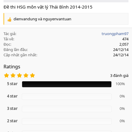
Đề thi HSG môn vật lý Thái Bình 2014-2015
dienvandung
và
nguyenvantuan
R
e
a
Tác giả
truongpham97
c
Tải về
474
t
Đọc
2,057
i
Đăng lần đầu
24/12/14
o
Cập nhật gần nhất
24/12/14
n
s
Ratings
:
5
3 đánh giá
.
0
5 star
100%
0
s
4 star
a
0%
o
3 star
0%
2 star
0%