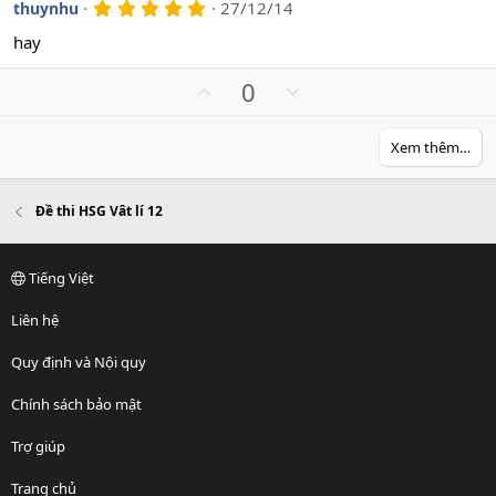
v
w
5
27/12/14
thuynhu
.
o
n
0
hay
t
v
0
s
e
o
U
D
0
a
t
o
p
o
e
v
w
Xem thêm…
o
n
t
v
e
o
Đề thi HSG Vât lí 12
t
e
Tiếng Việt
Liên hệ
Quy định và Nội quy
Chính sách bảo mật
Trợ giúp
Trang chủ