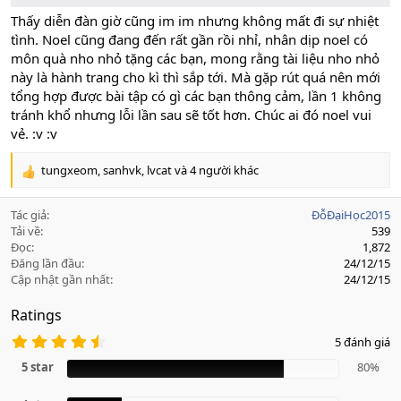
Thấy diễn đàn giờ cũng im im nhưng không mất đi sự nhiệt
tình. Noel cũng đang đến rất gần rồi nhỉ, nhân dịp noel có
môn quà nho nhỏ tặng các bạn, mong rằng tài liệu nho nhỏ
này là hành trang cho kì thì sắp tới. Mà gặp rút quá nên mới
tổng hợp được bài tập có gì các bạn thông cảm, lần 1 không
tránh khổ nhưng lỗi lần sau sẽ tốt hơn. Chúc ai đó noel vui
vẻ. :v :v
tungxeom
,
sanhvk
,
lvcat
và 4 người khác
R
e
a
Tác giả
ĐỗĐạiHọc2015
c
Tải về
539
t
Đọc
1,872
i
Đăng lần đầu
24/12/15
o
Cập nhật gần nhất
24/12/15
n
s
Ratings
:
4
5 đánh giá
.
8
5 star
80%
0
s