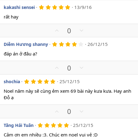
5
13/9/16
kakashi sensei
.
0
rất hay
0
s
U
D
0
a
o
p
o
v
w
4
26/12/15
Diễm Hương shanny
.
o
n
0
đáp án ở đâu ạ?
t
v
0
s
e
o
U
D
0
a
t
o
p
o
e
v
w
5
25/12/15
shochia
.
o
n
0
Noel năm này sẽ cùng ẻm xem 69 bài này kưa kưa. Hay anh
t
v
0
Đỗ ạ
s
e
o
a
t
o
U
D
0
e
p
o
v
w
5
25/12/15
Tăng Hải Tuân
.
o
n
0
Cảm ơn em nhiều :3. Chúc em noel vui vẻ :D