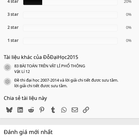
4 star
a
20%
o
3 star
0%
2 star
0%
1 star
0%
Tài liệu khác của ĐỗĐạiHọc2015
83 BÀI TOÁN TRÊN VẬT LÍ PHỔ THÔNG
icon tài liệu
Vật Lí 12
Đề thi đại học 2007-2014 và lời giải chi tiết đươc sưu tầm.
icon tài liệu
lời giải chi tiết đươc sưu tầm.
Chia sẻ tài liệu này
Bluesky
LinkedIn
Reddit
Pinterest
Tumblr
WhatsApp
Email
Link
Đánh giá mới nhất