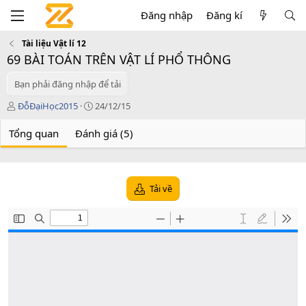
Đăng nhập
Đăng kí
Tài liệu Vật lí 12
69 BÀI TOÁN TRÊN VẬT LÍ PHỔ THÔNG
Bạn phải đăng nhập để tải
T
C
ĐỗĐạiHọc2015
24/12/15
á
r
c
e
Tổng quan
Đánh giá (5)
g
a
i
t
ả
i
o
Tải về
n
d
a
t
e