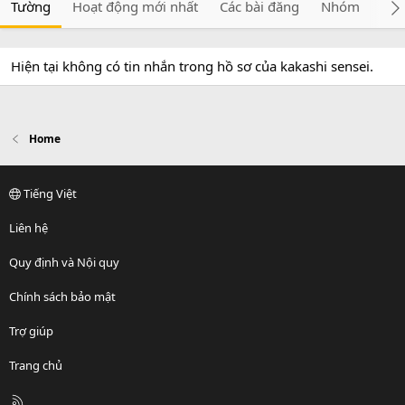
Tường
Hoạt động mới nhất
Các bài đăng
Nhóm
Giớ
Hiện tại không có tin nhắn trong hồ sơ của kakashi sensei.
Home
Tiếng Việt
Liên hệ
Quy định và Nội quy
Chính sách bảo mật
Trợ giúp
Trang chủ
R