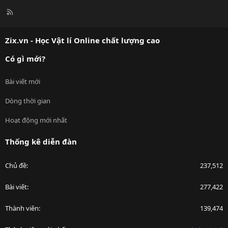
R
S
S
Zix.vn - Học Vật lí Online chất lượng cao
Có gì mới?
Bài viết mới
Dòng thời gian
Hoạt động mới nhất
Thống kê diễn đàn
Chủ đề
237,512
Bài viết
277,422
Thành viên
139,474