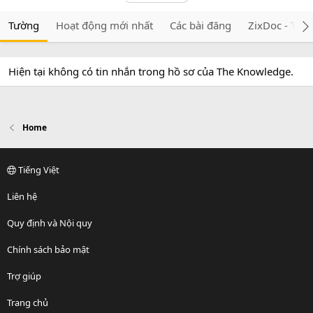
Tường
Hoạt động mới nhất
Các bài đăng
ZixDoc - Tài 
Hiện tại không có tin nhắn trong hồ sơ của The Knowledge.
Home
Tiếng Việt
Liên hệ
Quy định và Nội quy
Chính sách bảo mật
Trợ giúp
Trang chủ