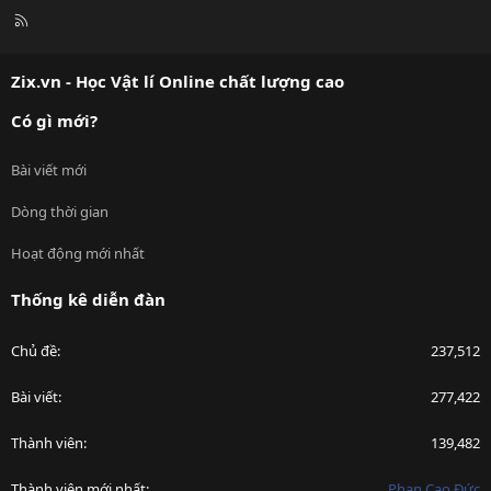
R
S
S
Zix.vn - Học Vật lí Online chất lượng cao
Có gì mới?
Bài viết mới
Dòng thời gian
Hoạt động mới nhất
Thống kê diễn đàn
Chủ đề
237,512
Bài viết
277,422
Thành viên
139,482
Thành viên mới nhất
Phan Cao Đức