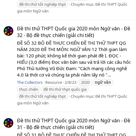
đề thi thử tốt nghiệp thpt
Chuyên mục:
Đề thi THPT Quốc
gia môn Ngữ văn
Đề thi thử THPT Quốc gia 2020 môn Ngữ văn - Đề
32 - Bộ đề thực chiến (giải chi tiết)
ĐỀ SỐ 32 BỘ ĐỀ THỰC CHIẾN ĐỀ THI THỬ THPT QG
NĂM 2020 ĐỀ THI MÔN: NGỮ VĂN 12 Thời gian làm
bài: 120 phút; không kể thời gian phát đề I. ĐỌC -
HIỂU (3,0 điểm) Đọc văn bản sau và trả lời các câu hỏi:
Phó Thủ tướng Vũ Đức Đam: "Cách mạng công nghệ
4.0 là thời cơ và chúng ta phải nắm lấy nó "...
The Collectors
Resource
2/8/23
2020
ngữ
văn
thực chiến
đề thi thử thpt quốc gia
đề thi thử tốt nghiệp thpt
Chuyên mục:
Đề thi THPT Quốc
gia môn Ngữ văn
Đề thi thử THPT Quốc gia 2020 môn Ngữ văn - Đề
31 - Bộ đề thực chiến (giải chi tiết)
ĐỀ SỐ 31 BỘ ĐỀ THỰC CHIẾN ĐỀ THI THỬ THPT QG