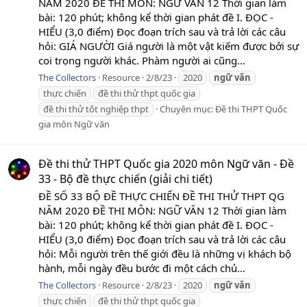
NĂM 2020 ĐỀ THI MÔN: NGỮ VĂN 12 Thời gian làm
bài: 120 phút; không kể thời gian phát đề I. ĐỌC -
HIỂU (3,0 điểm) Đọc đoạn trích sau và trả lời các câu
hỏi: GIÁ NGƯỜI Giá người là một vật kiếm được bởi sự
coi trọng người khác. Phàm người ai cũng...
The Collectors
Resource
2/8/23
2020
ngữ
văn
thực chiến
đề thi thử thpt quốc gia
đề thi thử tốt nghiệp thpt
Chuyên mục:
Đề thi THPT Quốc
gia môn Ngữ văn
Đề thi thử THPT Quốc gia 2020 môn Ngữ văn - Đề
33 - Bộ đề thực chiến (giải chi tiết)
ĐỀ SỐ 33 BỘ ĐỀ THỰC CHIẾN ĐỀ THI THỬ THPT QG
NĂM 2020 ĐỀ THI MÔN: NGỮ VĂN 12 Thời gian làm
bài: 120 phút; không kể thời gian phát đề I. ĐỌC -
HIỂU (3,0 điểm) Đọc đoạn trích sau và trả lời các câu
hỏi: Mỗi người trên thế giới đều là những vị khách bộ
hành, mỗi ngày đều bước đi một cách chủ...
The Collectors
Resource
2/8/23
2020
ngữ
văn
thực chiến
đề thi thử thpt quốc gia