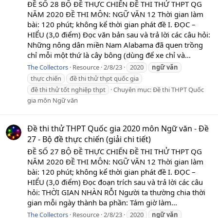
ĐỀ SỐ 28 BỘ ĐỀ THỰC CHIẾN ĐỀ THI THỬ THPT QG
NĂM 2020 ĐỀ THI MÔN: NGỮ VĂN 12 Thời gian làm
bài: 120 phút; không kể thời gian phát đề I. ĐỌC –
HIỂU (3,0 điểm) Đọc văn bản sau và trả lời các câu hỏi:
Những nông dân miền Nam Alabama đã quen trồng
chỉ mỗi một thứ là cây bông (dùng để xe chỉ và...
The Collectors
Resource
2/8/23
2020
ngữ
văn
thực chiến
đề thi thử thpt quốc gia
đề thi thử tốt nghiệp thpt
Chuyên mục:
Đề thi THPT Quốc
gia môn Ngữ văn
Đề thi thử THPT Quốc gia 2020 môn Ngữ văn - Đề
27 - Bộ đề thực chiến (giải chi tiết)
ĐỀ SỐ 27 BỘ ĐỀ THỰC CHIẾN ĐỀ THI THỬ THPT QG
NĂM 2020 ĐỀ THI MÔN: NGỮ VĂN 12 Thời gian làm
bài: 120 phút; không kể thời gian phát đề I. ĐỌC –
HIỂU (3,0 điểm) Đọc đoạn trích sau và trả lời các câu
hỏi: THỜI GIAN NHÀN RỖI Người ta thường chia thời
gian mỗi ngày thành ba phần: Tám giờ làm...
The Collectors
Resource
2/8/23
2020
ngữ
văn