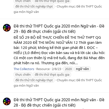
thực chiến
đề thi thử thpt quốc gia
đề thi thử tốt nghiệp thpt
Chuyên mục:
Đề thi THPT Quốc
gia môn Ngữ văn
Đề thi thử THPT Quốc gia 2020 môn Ngữ văn - Đề
29 - Bộ đề thực chiến (giải chi tiết)
ĐỀ SỐ 29 BỘ ĐỀ THỰC CHIẾN ĐỀ THI THỬ THPT QG
NĂM 2020 ĐỀ THI MÔN: NGỮ VĂN 12 Thời gian làm
bài: 120 phút; không kể thời gian phát đề I. ĐỌC –
HIỂU (3,0 điểm) Đọc văn bản sau và trả lời các câu hỏi:
Có một con thiên lý mã trẻ tuổi, đang đợi Bá Nhạc đến
phát hiện ra nó. Thương gia đến, nói...
The Collectors
Resource
2/8/23
2020
ngữ
văn
thực chiến
đề thi thử thpt quốc gia
đề thi thử tốt nghiệp thpt
Chuyên mục:
Đề thi THPT Quốc
gia môn Ngữ văn
Đề thi thử THPT Quốc gia 2020 môn Ngữ văn - Đề
28 - Bộ đề thực chiến (giải chi tiết)