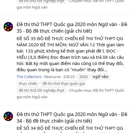
đề thi thử tốt nghiệp thpt
Chuyên mục:
Đề thi THPT Quốc
gia môn Ngữ văn
Đề thi thử THPT Quốc gia 2020 môn Ngữ văn - Đề
35 - Bộ đề thực chiến (giải chi tiết)
ĐỀ SỐ 35 BỘ ĐỀ THỰC CHIẾN ĐỀ THI THỬ THPT QG
NĂM 2020 ĐỀ THI MÔN: NGỮ VĂN 12 Thời gian làm
bài: 120 phút; không kể thời gian phát đề I. ĐỌC -
HIỂU (3,0 điểm) Đọc đoạn trích sau và trả lời các câu
hỏi: Bất kỳ một quan điểm nào cũng có thể thay đổi,
điều quan trọng là bạn có "muốn" thay đổi...
The Collectors
Resource
2/8/23
2020
ngữ
văn
thực chiến
đề thi thử thpt quốc gia
đề thi thử tốt nghiệp thpt
Chuyên mục:
Đề thi THPT Quốc
gia môn Ngữ văn
Đề thi thử THPT Quốc gia 2020 môn Ngữ văn - Đề
34 - Bộ đề thực chiến (giải chi tiết)
ĐỀ SỐ 34 BỘ ĐỀ THỰC CHIẾN ĐỀ THI THỬ THPT QG