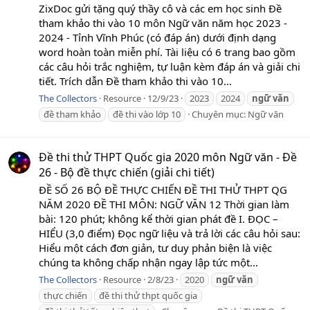
ZixDoc gửi tặng quý thầy cô và các em học sinh Đề
tham khảo thi vào 10 môn Ngữ văn năm học 2023 -
2024 - Tỉnh Vĩnh Phúc (có đáp án) dưới định dạng
word hoàn toàn miễn phí. Tài liệu có 6 trang bao gồm
các câu hỏi trắc nghiệm, tự luận kèm đáp án và giải chi
tiết. Trích dẫn Đề tham khảo thi vào 10...
The Collectors
Resource
12/9/23
2023
2024
ngữ
văn
đề tham khảo
đề thi vào lớp 10
Chuyên mục:
Ngữ văn
Đề thi thử THPT Quốc gia 2020 môn Ngữ văn - Đề
26 - Bộ đề thực chiến (giải chi tiết)
ĐỀ SỐ 26 BỘ ĐỀ THỰC CHIẾN ĐỀ THI THỬ THPT QG
NĂM 2020 ĐỀ THI MÔN: NGỮ VĂN 12 Thời gian làm
bài: 120 phút; không kể thời gian phát đề I. ĐỌC –
HIỂU (3,0 điểm) Đọc ngữ liệu và trả lời các câu hỏi sau:
Hiểu một cách đơn giản, tư duy phản biện là việc
chúng ta không chấp nhận ngay lập tức một...
The Collectors
Resource
2/8/23
2020
ngữ
văn
thực chiến
đề thi thử thpt quốc gia