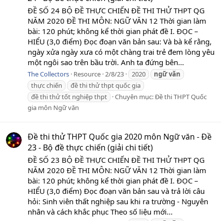
ĐỀ SỐ 24 BỘ ĐỀ THỰC CHIẾN ĐỀ THI THỬ THPT QG
NĂM 2020 ĐỀ THI MÔN: NGỮ VĂN 12 Thời gian làm
bài: 120 phút; không kể thời gian phát đề I. ĐỌC –
HIỂU (3,0 điểm) Đọc đoạn văn bản sau: Và bà kể rằng,
ngày xửa ngày xưa có một chàng trai trẻ đem lòng yêu
một ngôi sao trên bầu trời. Anh ta đứng bên...
The Collectors
Resource
2/8/23
2020
ngữ
văn
thực chiến
đề thi thử thpt quốc gia
đề thi thử tốt nghiệp thpt
Chuyên mục:
Đề thi THPT Quốc
gia môn Ngữ văn
Đề thi thử THPT Quốc gia 2020 môn Ngữ văn - Đề
23 - Bộ đề thực chiến (giải chi tiết)
ĐỀ SỐ 23 BỘ ĐỀ THỰC CHIẾN ĐỀ THI THỬ THPT QG
NĂM 2020 ĐỀ THI MÔN: NGỮ VĂN 12 Thời gian làm
bài: 120 phút; không kể thời gian phát đề I. ĐỌC –
HIỂU (3,0 điểm) Đọc đoạn văn bản sau và trả lời câu
hỏi: Sinh viên thất nghiệp sau khi ra trường - Nguyên
nhân và cách khắc phục Theo số liệu mới...