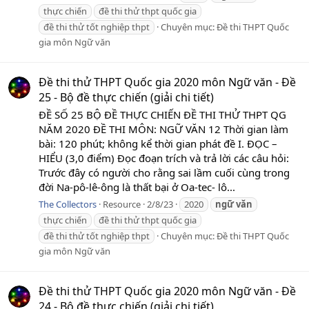
thực chiến
đề thi thử thpt quốc gia
đề thi thử tốt nghiệp thpt
Chuyên mục:
Đề thi THPT Quốc
gia môn Ngữ văn
Đề thi thử THPT Quốc gia 2020 môn Ngữ văn - Đề
25 - Bộ đề thực chiến (giải chi tiết)
ĐỀ SỐ 25 BỘ ĐỀ THỰC CHIẾN ĐỀ THI THỬ THPT QG
NĂM 2020 ĐỀ THI MÔN: NGỮ VĂN 12 Thời gian làm
bài: 120 phút; không kể thời gian phát đề I. ĐỌC –
HIỂU (3,0 điểm) Đọc đoạn trích và trả lời các câu hỏi:
Trước đây có người cho rằng sai lầm cuối cùng trong
đời Na-pô-lê-ông là thất bại ở Oa-tec- lô...
The Collectors
Resource
2/8/23
2020
ngữ
văn
thực chiến
đề thi thử thpt quốc gia
đề thi thử tốt nghiệp thpt
Chuyên mục:
Đề thi THPT Quốc
gia môn Ngữ văn
Đề thi thử THPT Quốc gia 2020 môn Ngữ văn - Đề
24 - Bộ đề thực chiến (giải chi tiết)