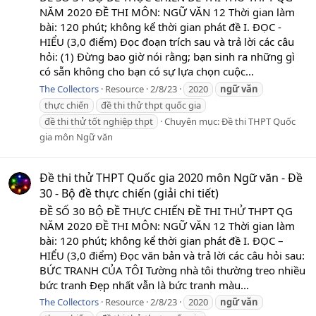
NĂM 2020 ĐỀ THI MÔN: NGỮ VĂN 12 Thời gian làm
bài: 120 phút; không kể thời gian phát đề I. ĐỌC -
HIỂU (3,0 điểm) Đọc đoạn trích sau và trả lời các câu
hỏi: (1) Đừng bao giờ nói rằng; bạn sinh ra những gì
có sẵn không cho bạn có sự lựa chọn cuộc...
The Collectors
Resource
2/8/23
2020
ngữ
văn
thực chiến
đề thi thử thpt quốc gia
đề thi thử tốt nghiệp thpt
Chuyên mục:
Đề thi THPT Quốc
gia môn Ngữ văn
Đề thi thử THPT Quốc gia 2020 môn Ngữ văn - Đề
30 - Bộ đề thực chiến (giải chi tiết)
ĐỀ SỐ 30 BỘ ĐỀ THỰC CHIẾN ĐỀ THI THỬ THPT QG
NĂM 2020 ĐỀ THI MÔN: NGỮ VĂN 12 Thời gian làm
bài: 120 phút; không kể thời gian phát đề I. ĐỌC –
HIỂU (3,0 điểm) Đọc văn bản và trả lời các câu hỏi sau:
BỨC TRANH CỦA TÔI Tường nhà tôi thường treo nhiều
bức tranh Đẹp nhất vẫn là bức tranh màu...
The Collectors
Resource
2/8/23
2020
ngữ
văn