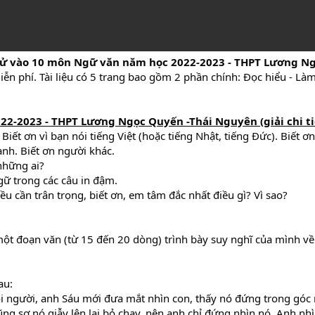
hử vào 10 môn Ngữ văn năm học 2022-2023 - THPT Lương Ng
ễn phí. Tài liệu có 5 trang bao gồm 2 phần chính: Đọc hiểu - Là
2-2023 - THPT Lương Ngọc Quyến -Thái Nguyên (giải chi ti
Biết ơn vì bạn nói tiếng Việt (hoặc tiếng Nhật, tiếng Đức). Biết ơn
anh. Biết ơn người khác.
 những ai?
gữ trong các câu in đậm.
ều cần trân trọng, biết ơn, em tâm đắc nhất điều gì? Vì sao?
một đoạn văn (từ 15 đến 20 dòng) trình bày suy nghĩ của mình về 
au:
 mọi người, anh Sáu mới đưa mắt nhìn con, thấy nó đứng trong góc
 sợ nó giẫy lên lại bỏ chạy, nên anh chỉ đứng nhìn nó. Anh nhì