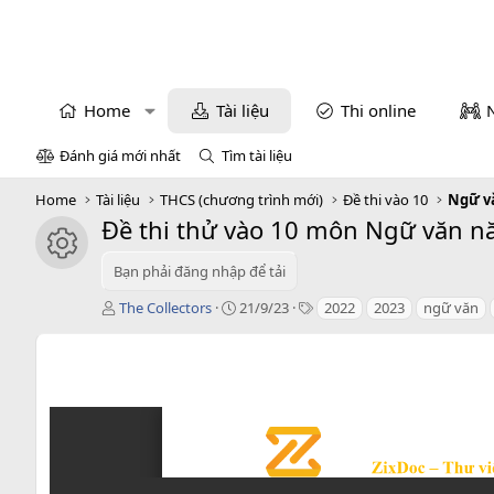
Home
Tài liệu
Thi online
Đánh giá mới nhất
Tìm tài liệu
Home
Tài liệu
THCS (chương trình mới)
Đề thi vào 10
Ngữ v
Đề thi thử vào 10 môn Ngữ văn nă
icon tài liệu
Bạn phải đăng nhập để tải
T
C
T
The Collectors
21/9/23
2022
2023
ngữ văn
á
r
a
c
e
g
g
a
s
i
t
ả
i
o
n
d
a