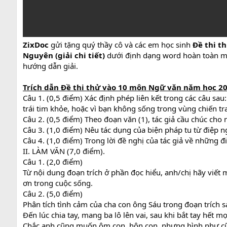
ZixDoc
gửi tặng quý thầy cô và các em học sinh
Đề thi t
Nguyên (giải chi tiết)
dưới định dạng word hoàn toàn mi
hướng dẫn giải.
Trích dẫn Đề thi thử vào 10 môn Ngữ văn năm học 202
Câu 1. (0,5 điểm) Xác định phép liên kết trong các câu sau: 
trái tim khỏe, hoặc vì bạn không sống trong vùng chiến tr
Câu 2. (0,5 điểm) Theo đoạn văn (1), tác giả cầu chúc cho
Câu 3. (1,0 điểm) Nêu tác dụng của biện pháp tu từ điệp n
Câu 4. (1,0 điểm) Trong lời đề nghị của tác giả về những đi
II. LÀM VĂN (7,0 điểm).
Câu 1. (2,0 điểm)
Từ nội dung đoạn trích ở phần đọc hiểu, anh/chị hãy viết 
ơn trong cuộc sống.
Câu 2. (5,0 điểm)
Phân tích tình cảm của cha con ông Sáu trong đoạn trích s
Đến lúc chia tay, mang ba lô lên vai, sau khi bắt tay hết
Chắc anh cũng muốn ôm con, hôn con, nhưng hình như cũng