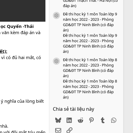
GD&ĐT Thạch Thất - Hà Nội (có
đáp án)
Đề thi học kỳ 1 môn Toán lớp 9
icon tài liệu
năm học 2022 - 2023 - Phòng
GD&ĐT TP Ninh Bình (có đáp
ọc Quyến -Thái
án)
m văn kèm đáp án và
Đề thi học kỳ 1 môn Toán lớp 9
năm học 2022 - 2023 - Phòng
GD&ĐT TP Ninh Bình (có đáp
ết):
án)
 vì có đủ hai mắt, có
Đề thi học kỳ 1 môn Toán lớp 8
icon tài liệu
năm học 2022 - 2023 - Phòng
GD&ĐT TP Ninh Bình (có đáp
án)
Đề thi học kỳ 1 môn Toán lớp 8
năm học 2022 - 2023 - Phòng
GD&ĐT TP Ninh Bình (có đáp
án)
ý nghĩa của lòng biết
Chia sẻ tài liệu này
Bluesky
LinkedIn
Reddit
Pinterest
Tumblr
WhatsA
 nhà.
Email
Link
n với đôi mắt trìu mến