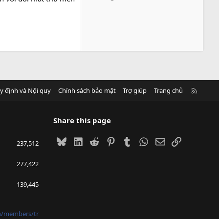
R
y định và Nội quy
Chính sách bảo mật
Trợ giúp
Trang chủ
S
S
Share this page
Bluesky
LinkedIn
Reddit
Pinterest
Tumblr
WhatsApp
Email
Link
237,512
277,422
139,445
vn/members/tr