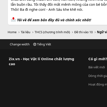
lẫn buồn rầu. Tôi thấy đôi mắt mênh mông của con bé bỗ
Thôi! Ba đi nghe con! - Anh Sáu khe khẽ nói.
Tải về để xem bản đầy đủ và chính xác nhất!
Home
Tài liệu
THCS (chương trình mới)
Đề thi vào 10
Ngữ v
Change width
Tiếng Việt
Zix.vn - Học Vật lí Online chất lượng
Có gì mới
cao
Bài viết mới
Dòng thời gi
Hoạt động m