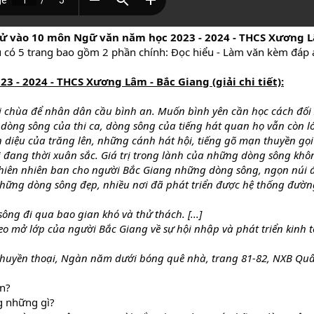
ử vào 10 môn Ngữ văn năm học 2023 - 2024 - THCS Xương Lâ
u có 5 trang bao gồm 2 phần chính: Đọc hiểu - Làm văn kèm đáp 
 - 2024 - THCS Xương Lâm - Bắc Giang (giải chi tiết):
 chùa để nhân dân cầu bình an. Muốn bình yên cần học cách đối x
 dòng sông của thi ca, dòng sông của tiếng hát quan họ vẫn còn l
iệu của trăng lên, những cánh hát hội, tiếng gõ mạn thuyền gọi 
đang thời xuân sắc. Giá trị trong lành của những dòng sông khô
Thiên nhiên ban cho người Bắc Giang những dòng sông, ngọn núi 
những dòng sông đẹp, nhiều nơi đã phát triển được hệ thống đườn
ông đi qua bao gian khó và thử thách. [...]
 mở lớp của người Bắc Giang về sự hội nhập và phát triển kinh tế
huyền thoại, Ngàn năm dưới bóng quê nhà, trang 81-82, NXB Quâ
ên?
g những gì?