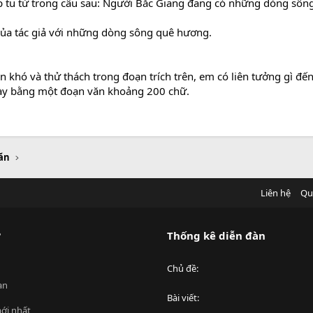
áp tu từ trong câu sau: Người Bắc Giang đang có những dòng sôn
 của tác giả với những dòng sông quê hương.
 khó và thử thách trong đoạn trích trên, em có liên tưởng gì đế
 bày bằng một đoạn văn khoảng 200 chữ.
ăn
Liên hệ
Qu
?
Thống kê diễn đàn
Chủ đề
an
Bài viết
ới nhất