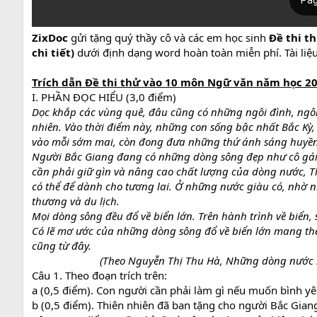
ZixDoc
gửi tặng quý thầy cô và các em học sinh
Đề thi th
chi tiết)
dưới định dạng word hoàn toàn miễn phí. Tài liệ
Trích dẫn Đề thi thử vào 10 môn Ngữ văn năm học 2023
I. PHẦN ĐỌC HIỂU (3,0 điểm)
Dọc khắp các vùng quê, đâu cũng có những ngôi đình, ngôi
nhiên. Vào thời điểm này, những con sống bậc nhất Bắc Kỳ,
vào mỗi sớm mai, còn đong đưa những thứ ánh sáng huyền d
Người Bắc Giang đang có những dòng sông đẹp như cô gái 
cần phải giữ gìn và nâng cao chất lượng của dòng nước, 
có thể để dành cho tương lai. Ở những nước giàu có, nhờ 
thương và du lịch.
Mọi dòng sông đều đổ về biển lớn. Trên hành trình về biển, s
Có lẽ mơ ước của những dòng sông đổ về biển lớn mang theo
cũng từ đây.
(Theo Nguyễn Thị Thu Hà, Những dòng nước 
Câu 1. Theo đoạn trích trên:
a (0,5 điểm). Con người cần phải làm gì nếu muốn bình y
b (0,5 điểm). Thiên nhiên đã ban tặng cho người Bắc Gian