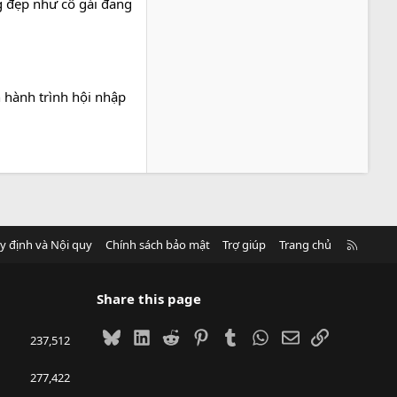
g đẹp như cô gái đang
n hành trình hội nhập
R
y định và Nội quy
Chính sách bảo mật
Trợ giúp
Trang chủ
S
S
Share this page
Bluesky
LinkedIn
Reddit
Pinterest
Tumblr
WhatsApp
Email
Link
237,512
277,422