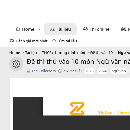
Home
Tài liệu
Thi online
Đánh giá mới nhất
Tìm tài liệu
Home
Tài liệu
THCS (chương trình mới)
Đề thi vào 10
Ngữ v
Đề thi thử vào 10 môn Ngữ văn năm
icon tài liệu
T
C
T
The Collectors
21/9/23
2023
2024
ngữ văn
á
r
a
c
e
g
g
a
s
i
t
ả
i
o
n
d
a
t
e