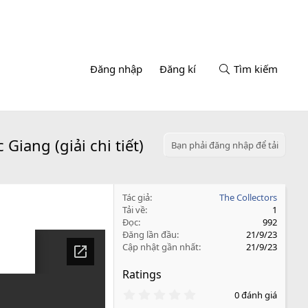
Đăng nhập
Đăng kí
Tìm kiếm
iang (giải chi tiết)
Bạn phải đăng nhập để tải
Tác giả
The Collectors
Tải về
1
Đọc
992
Đăng lần đầu
21/9/23
Cập nhật gần nhất
21/9/23
Ratings
0
0 đánh giá
.