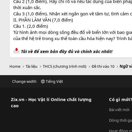
Câu 2 (1,0 điểm). Hãy chỉ rõ và nêu tác dụng của biện ph
thời xuân sắc.
Câu 3 (1,0 điểm). Nhận xét ngắn gọn về tâm tư, tình cảm
II. PHẦN LÀM VĂN (7,0 điểm)
Câu 1. (2,0 điểm)
Từ hình ảnh mọi dòng sông đều đổ về biển lớn với bao gian
của thế hệ trẻ trong xu thế toàn cầu hóa hiện nay? Trình
Tải về để xem bản đầy đủ và chính xác nhất!
Home
Tài liệu
THCS (chương trình mới)
Đề thi vào 10
Ngữ v
Change width
Tiếng Việt
Zix.vn - Học Vật lí Online chất lượng
Có gì mới
cao
Bài viết mới
Dòng thời gi
Hoạt động m