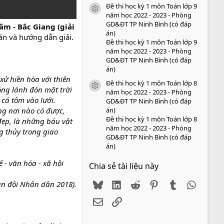
Đề thi học kỳ 1 môn Toán lớp 9
icon tài liệu
năm học 2022 - 2023 - Phòng
GD&ĐT TP Ninh Bình (có đáp
m - Bắc Giang (giải
án)
án và hướng dẫn giải.
Đề thi học kỳ 1 môn Toán lớp 9
năm học 2022 - 2023 - Phòng
GD&ĐT TP Ninh Bình (có đáp
án)
ử hiền hòa với thiên
Đề thi học kỳ 1 môn Toán lớp 8
icon tài liệu
óng lánh đón mặt trời
năm học 2022 - 2023 - Phòng
cá tôm vào lưới.
GD&ĐT TP Ninh Bình (có đáp
án)
ng nơi nào có được,
Đề thi học kỳ 1 môn Toán lớp 8
đẹp, là những báu vật
năm học 2022 - 2023 - Phòng
g thủy trong giao
GD&ĐT TP Ninh Bình (có đáp
án)
 - văn hóa - xã hội
Chia sẻ tài liệu này
Bluesky
LinkedIn
Reddit
Pinterest
Tumblr
WhatsA
n đội Nhân dân 2018).
Email
Link