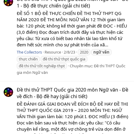
1 - Bộ đề thực chiến (giải chi tiết)
ĐỀ SỐ 1 BỘ ĐỀ THỰC CHIẾN ĐỀ THI THỬ THPT QG
NĂM 2020 ĐỀ THI MÔN: NGỮ VĂN 12 Thời gian làm
bài: 120 phút; không kể thời gian phát đề ĐỌC - HIỂU
(3,0 điểm) Đọc đoạn trích dưới đây và thực hiện các
yêu cầu: Từ xưa có biết bao nhân tài lao tâm khổ tứ
đem hết sức mình cho sự phát triến của xã...
The Collectors
Resource
2/8/23
2020
ngữ
văn
thực chiến
đề thi thử thpt quốc gia
đề thi thử tốt nghiệp thpt
Chuyên mục:
Đề thi THPT Quốc
gia môn Ngữ văn
Đề thi thử THPT Quốc gia 2020 môn Ngữ văn - Đề
về đích - Bộ đề hay (giải chi tiết)
ĐỀ ĐÁNH GIÁ GIAI ĐOẠN VỀ ĐÍCH BỘ ĐỀ HAY ĐỀ THI
THỬ THPT QUỐC GIA 2019 – 2020 MÔN THI: NGỮ
VĂN Thời gian làm bài: 120 phút I. ĐỌC HIỂU (3 điểm)
Đọc văn bản sau và thực hiện các yêu cầu: "Có câu
chuyện kể rằng, một đôi vợ chồng trẻ vừa dọn đến ở