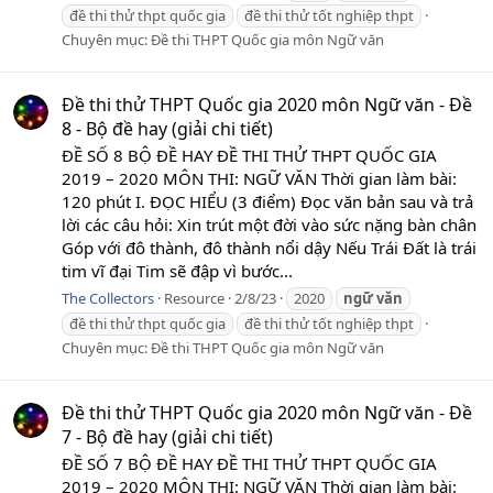
đề thi thử thpt quốc gia
đề thi thử tốt nghiệp thpt
Chuyên mục:
Đề thi THPT Quốc gia môn Ngữ văn
Đề thi thử THPT Quốc gia 2020 môn Ngữ văn - Đề
8 - Bộ đề hay (giải chi tiết)
ĐỀ SỐ 8 BỘ ĐỀ HAY ĐỀ THI THỬ THPT QUỐC GIA
2019 – 2020 MÔN THI: NGỮ VĂN Thời gian làm bài:
120 phút I. ĐỌC HIỂU (3 điểm) Đọc văn bản sau và trả
lời các câu hỏi: Xin trút một đời vào sức nặng bàn chân
Góp với đô thành, đô thành nổi dậy Nếu Trái Đất là trái
tim vĩ đại Tim sẽ đập vì bước...
The Collectors
Resource
2/8/23
2020
ngữ
văn
đề thi thử thpt quốc gia
đề thi thử tốt nghiệp thpt
Chuyên mục:
Đề thi THPT Quốc gia môn Ngữ văn
Đề thi thử THPT Quốc gia 2020 môn Ngữ văn - Đề
7 - Bộ đề hay (giải chi tiết)
ĐỀ SỐ 7 BỘ ĐỀ HAY ĐỀ THI THỬ THPT QUỐC GIA
2019 – 2020 MÔN THI: NGỮ VĂN Thời gian làm bài: