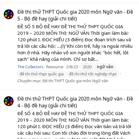
Đề thi thử THPT Quốc gia 2020 môn Ngữ văn - Đề
5 - Bộ đề hay (giải chi tiết)
ĐỀ SỐ 5 BỘ ĐỀ HAY ĐỀ THI THỬ THPT QUỐC GIA
2019 – 2020 MÔN THI: NGỮ VĂN Thời gian làm bài:
120 phút I. ĐỌC HIỂU (3 điểm) Đọc đoạn trích sau và
trả lời các câu hỏi: ...(l)"Khi còn trẻ, hãy ra ngoài nhiều
hơn ở nhà. Hãy nhào vô xin người khác "bóc hết, lột
sạch" khả năng của mình. Chỉ sợ bất...
The Collectors
Resource
2/8/23
2020
ngữ
văn
đề thi thử thpt quốc gia
đề thi thử tốt nghiệp thpt
Chuyên mục:
Đề thi THPT Quốc gia môn Ngữ văn
Đề thi thử THPT Quốc gia 2020 môn Ngữ văn - Đề
4 - Bộ đề hay (giải chi tiết)
ĐỀ SỐ 4 BỘ ĐỀ HAY ĐỀ THI THỬ THPT QUỐC GIA
2019 – 2020 MÔN THI: NGỮ VĂN Thời gian làm bài:
120 phút I. ĐỌC HIỂU (3 điểm) Đọc văn bản và trả lời
các câu hỏi sau: Con tôi chào đời trong lòng đất Vách