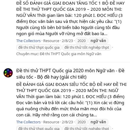
ĐỀ SỐ ĐÁNH GIÁ GIAI ĐOẠN TĂNG TỐC 1 BỘ ĐỀ HAY
ĐỀ THI THỬ THPT QUỐC GIA 2019 – 2020 MÔN THI:
NGỮ VĂN Thời gian làm bài: 120 phút I. ĐỌC HIỂU (3
điểm) Đọc văn bản sau và thực hiện các yêu cầu: "(1)
Người cùng tôi bên bờ biển bão Người cùng tôi đầu
ngọn gió mùa Người vỡ rừng mở đất bao la...
The Collectors
Resource
2/8/23
2020
ngữ
văn
đề thi thử thpt quốc gia
đề thi thử tốt nghiệp thpt
Chuyên mục:
Đề thi THPT Quốc gia môn Ngữ văn
Đề thi thử THPT Quốc gia 2020 môn Ngữ văn - Đề
siêu tốc - Bộ đề hay (giải chi tiết)
ĐỀ ĐÁNH GIÁ GIAI ĐOẠN SIÊU TỐC BỘ ĐỀ HAY ĐỀ THI
THỬ THPT QUỐC GIA 2019 – 2020 MÔN THI: NGỮ
VĂN Thời gian làm bài: 120 phút I. ĐỌC HIỂU (3 điểm)
Đọc văn bản và trả lời các câu hỏi: "(1) Xin các vị đừng
quá nuông chiều đến mức thỏa mãn mọi đòi hỏi của
con cái. Hãy nhớ rằng con cái chúng ta...
The Collectors
Resource
2/8/23
2020
ngữ
văn
đề thi thử thpt quốc gia
đề thi thử tốt nghiệp thpt