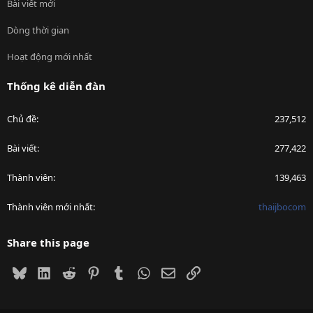
Bài viết mới
Dòng thời gian
Hoạt động mới nhất
Thống kê diễn đàn
Chủ đề
237,512
Bài viết
277,422
Thành viên
139,463
Thành viên mới nhất
thaijbocom
Share this page
Bluesky
LinkedIn
Reddit
Pinterest
Tumblr
WhatsApp
Email
Link