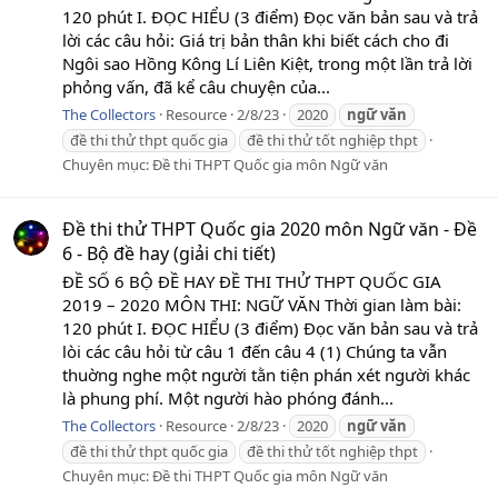
120 phút I. ĐỌC HIỂU (3 điểm) Đọc văn bản sau và trả
lời các câu hỏi: Giá trị bản thân khi biết cách cho đi
Ngôi sao Hồng Kông Lí Liên Kiệt, trong một lần trả lời
phỏng vấn, đã kể câu chuyện của...
The Collectors
Resource
2/8/23
2020
ngữ
văn
đề thi thử thpt quốc gia
đề thi thử tốt nghiệp thpt
Chuyên mục:
Đề thi THPT Quốc gia môn Ngữ văn
Đề thi thử THPT Quốc gia 2020 môn Ngữ văn - Đề
6 - Bộ đề hay (giải chi tiết)
ĐỀ SỐ 6 BỘ ĐỀ HAY ĐỀ THI THỬ THPT QUỐC GIA
2019 – 2020 MÔN THI: NGỮ VĂN Thời gian làm bài:
120 phút I. ĐỌC HIỂU (3 điểm) Đọc văn bản sau và trả
lòi các câu hỏi từ câu 1 đến câu 4 (1) Chúng ta vẫn
thuờng nghe một người tằn tiện phán xét người khác
là phung phí. Một người hào phóng đánh...
The Collectors
Resource
2/8/23
2020
ngữ
văn
đề thi thử thpt quốc gia
đề thi thử tốt nghiệp thpt
Chuyên mục:
Đề thi THPT Quốc gia môn Ngữ văn