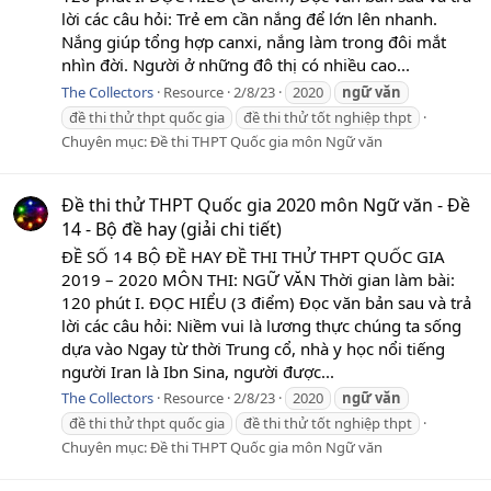
lời các câu hỏi: Trẻ em cần nắng để lớn lên nhanh.
Nắng giúp tổng hợp canxi, nắng làm trong đôi mắt
nhìn đời. Người ở những đô thị có nhiều cao...
The Collectors
Resource
2/8/23
2020
ngữ
văn
đề thi thử thpt quốc gia
đề thi thử tốt nghiệp thpt
Chuyên mục:
Đề thi THPT Quốc gia môn Ngữ văn
Đề thi thử THPT Quốc gia 2020 môn Ngữ văn - Đề
14 - Bộ đề hay (giải chi tiết)
ĐỀ SỐ 14 BỘ ĐỀ HAY ĐỀ THI THỬ THPT QUỐC GIA
2019 – 2020 MÔN THI: NGỮ VĂN Thời gian làm bài:
120 phút I. ĐỌC HIỂU (3 điểm) Đọc văn bản sau và trả
lời các câu hỏi: Niềm vui là lương thực chúng ta sống
dựa vào Ngay từ thời Trung cổ, nhà y học nổi tiếng
người Iran là Ibn Sina, người được...
The Collectors
Resource
2/8/23
2020
ngữ
văn
đề thi thử thpt quốc gia
đề thi thử tốt nghiệp thpt
Chuyên mục:
Đề thi THPT Quốc gia môn Ngữ văn