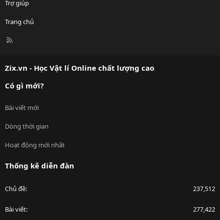
Trợ giúp
Trang chủ
R
S
S
Zix.vn - Học Vật lí Online chất lượng cao
Có gì mới?
Bài viết mới
Dòng thời gian
Hoạt động mới nhất
Thống kê diễn đàn
Chủ đề
237,512
Bài viết
277,422