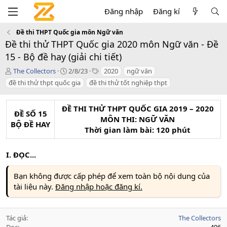
Đăng nhập
Đăng kí
Đề thi THPT Quốc gia môn Ngữ văn
Đề thi thử THPT Quốc gia 2020 môn Ngữ văn - Đề
15 - Bộ đề hay (giải chi tiết)
T
C
T
The Collectors
2/8/23
2020
ngữ văn
á
r
a
đề thi thử thpt quốc gia
đề thi thử tốt nghiệp thpt
c
e
g
g
a
s
i
t
ĐỀ THI THỬ THPT QUỐC GIA 2019 – 2020
ĐỀ SỐ 15
ả
i
MÔN THI: NGỮ VĂN
BỘ ĐỀ HAY
o
Thời gian làm bài: 120 phút
n
d
a
I. ĐỌC...
t
e
Bạn không được cấp phép để xem toàn bộ nội dung của
tài liệu này.
Đăng nhập hoặc đăng kí.
Tác giả
The Collectors