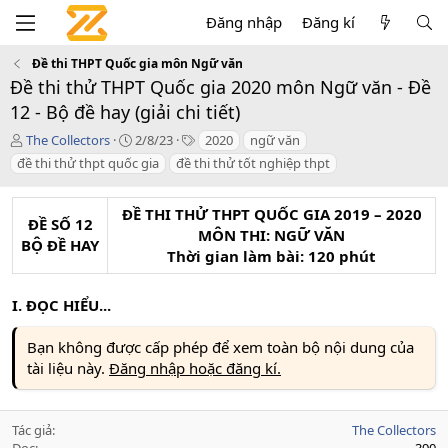
Đăng nhập
Đăng kí
Đề thi THPT Quốc gia môn Ngữ văn
Đề thi thử THPT Quốc gia 2020 môn Ngữ văn - Đề
12 - Bộ đề hay (giải chi tiết)
T
C
T
The Collectors
2/8/23
2020
ngữ văn
á
r
a
đề thi thử thpt quốc gia
đề thi thử tốt nghiệp thpt
c
e
g
g
a
s
i
t
ĐỀ THI THỬ THPT QUỐC GIA 2019 – 2020
ĐỀ SỐ 12
ả
i
MÔN THI: NGỮ VĂN
BỘ ĐỀ HAY
o
Thời gian làm bài: 120 phút
n
d
a
I. ĐỌC HIỂU...
t
e
Bạn không được cấp phép để xem toàn bộ nội dung của
tài liệu này.
Đăng nhập hoặc đăng kí.
Tác giả
The Collectors