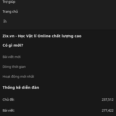
Trợ giúp
Trang chủ
R
S
S
Zix.vn - Học Vật lí Online chất lượng cao
Có gì mới?
Bài viết mới
Dòng thời gian
Hoạt động mới nhất
Thống kê diễn đàn
Chủ đề
237,512
Bài viết
277,422