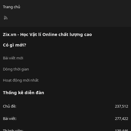
Trang chủ
R
S
S
Zix.vn - Học Vật lí Online chất lượng cao
Có gì mới?
Bài viết mới
Dòng thời gian
Hoạt động mới nhất
Thống kê diễn đàn
Chủ đề
237,512
Bài viết
277,422
Thành viên
139,446