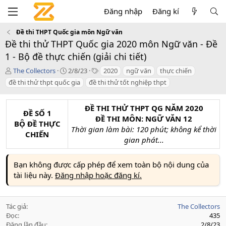
Đăng nhập
Đăng kí
Đề thi THPT Quốc gia môn Ngữ văn
Đề thi thử THPT Quốc gia 2020 môn Ngữ văn - Đề
1 - Bộ đề thực chiến (giải chi tiết)
T
C
T
The Collectors
2/8/23
2020
ngữ văn
thực chiến
á
r
a
đề thi thử thpt quốc gia
đề thi thử tốt nghiệp thpt
c
e
g
g
a
s
i
t
ĐỀ THI THỬ THPT QG NĂM 2020
ĐỀ SỐ 1
ả
i
ĐỀ THI MÔN: NGỮ VĂN 12
BỘ ĐỀ THỰC
o
Thời gian làm bài: 120 phút; không kể thời
n
CHIẾN
gian phát...
d
a
t
Bạn không được cấp phép để xem toàn bộ nội dung của
e
tài liệu này.
Đăng nhập hoặc đăng kí.
Tác giả
The Collectors
Đọc
435
Đăng lần đầu
2/8/23