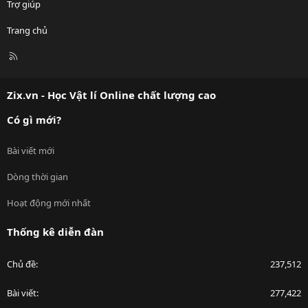
Trợ giúp
Trang chủ
R
S
S
Zix.vn - Học Vật lí Online chất lượng cao
Có gì mới?
Bài viết mới
Dòng thời gian
Hoạt động mới nhất
Thống kê diễn đàn
Chủ đề
237,512
Bài viết
277,422