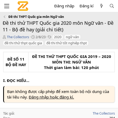
Đăng nhập
Đăng kí
Đề thi THPT Quốc gia môn Ngữ văn
Đề thi thử THPT Quốc gia 2020 môn Ngữ văn - Đề
11 - Bộ đề hay (giải chi tiết)
T
C
T
The Collectors
2/8/23
2020
ngữ văn
á
r
a
đề thi thử thpt quốc gia
đề thi thử tốt nghiệp thpt
c
e
g
g
a
s
i
t
ĐỀ THI THỬ THPT QUỐC GIA 2019 – 2020
ĐỀ SỐ 11
ả
i
MÔN THI: NGỮ VĂN
BỘ ĐỀ HAY
o
Thời gian làm bài: 120 phút
n
d
a
I. ĐỌC HIỂU...
t
e
Bạn không được cấp phép để xem toàn bộ nội dung của
tài liệu này.
Đăng nhập hoặc đăng kí.
Tác giả
The Collectors