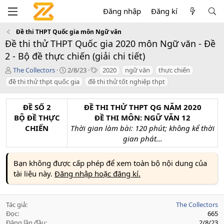
Đăng nhập
Đăng kí
Đề thi THPT Quốc gia môn Ngữ văn
Đề thi thử THPT Quốc gia 2020 môn Ngữ văn - Đề
2 - Bộ đề thực chiến (giải chi tiết)
T
C
T
The Collectors
2/8/23
2020
ngữ văn
thực chiến
á
r
a
đề thi thử thpt quốc gia
đề thi thử tốt nghiệp thpt
c
e
g
g
a
s
i
t
ĐỀ SỐ 2
ĐỀ THI THỬ THPT QG NĂM 2020
ả
i
BỘ ĐỀ THỰC
ĐỀ THI MÔN: NGỮ VĂN 12
o
CHIẾN
Thời gian làm bài: 120 phút; không kể thời
n
gian phát...
d
a
t
Bạn không được cấp phép để xem toàn bộ nội dung của
e
tài liệu này.
Đăng nhập hoặc đăng kí.
Tác giả
The Collectors
Đọc
665
Đăng lần đầu
2/8/23