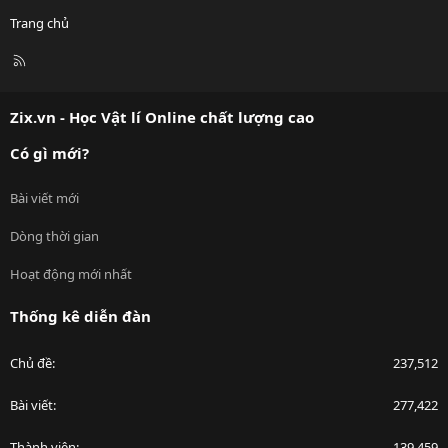
Trang chủ
R
S
S
Zix.vn - Học Vật lí Online chất lượng cao
Có gì mới?
Bài viết mới
Dòng thời gian
Hoạt động mới nhất
Thống kê diễn đàn
Chủ đề
237,512
Bài viết
277,422
Thành viên
139,459