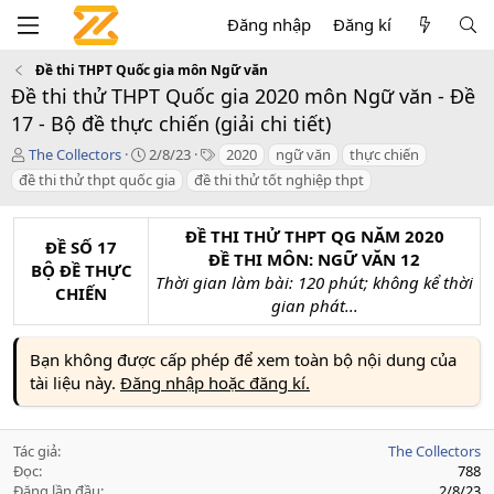
Đăng nhập
Đăng kí
Đề thi THPT Quốc gia môn Ngữ văn
Đề thi thử THPT Quốc gia 2020 môn Ngữ văn - Đề
17 - Bộ đề thực chiến (giải chi tiết)
T
C
T
The Collectors
2/8/23
2020
ngữ văn
thực chiến
á
r
a
đề thi thử thpt quốc gia
đề thi thử tốt nghiệp thpt
c
e
g
g
a
s
i
t
ĐỀ THI THỬ THPT QG NĂM 2020
ĐỀ SỐ 17
ả
i
ĐỀ THI MÔN: NGỮ VĂN 12
BỘ ĐỀ THỰC
o
Thời gian làm bài: 120 phút; không kể thời
n
CHIẾN
gian phát...
d
a
t
Bạn không được cấp phép để xem toàn bộ nội dung của
e
tài liệu này.
Đăng nhập hoặc đăng kí.
Tác giả
The Collectors
Đọc
788
Đăng lần đầu
2/8/23