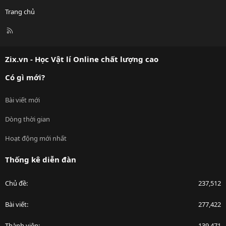
Trang chủ
R
S
S
Zix.vn - Học Vật lí Online chất lượng cao
Có gì mới?
Bài viết mới
Dòng thời gian
Hoạt động mới nhất
Thống kê diễn đàn
Chủ đề
237,512
Bài viết
277,422
Thành viên
139,471