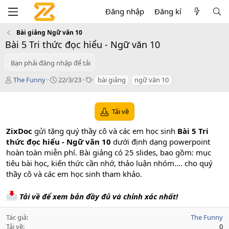
Đăng nhập
Đăng kí
Bài giảng Ngữ văn 10
Bài 5 Tri thức đọc hiểu - Ngữ văn 10
Bạn phải đăng nhập để tải
T
C
T
The Funny
22/3/23
bài giảng
ngữ văn 10
á
r
a
c
e
g
g
a
s
Tải về
i
t
ả
i
ZixDoc
gửi tặng quý thầy cô và các em học sinh
Bài 5 Tri
o
thức đọc hiểu - Ngữ văn 10
dưới định dạng powerpoint
n
hoàn toàn miễn phí. Bài giảng có 25 slides, bao gồm: mục
d
a
tiêu bài học, kiến thức cần nhớ, thảo luận nhóm.... cho quý
t
thầy cô và các em học sinh tham khảo.
e
Tải về để xem bản đầy đủ và chính xác nhất!
Tác giả
The Funny
Tải về
0