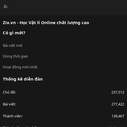
R
S
S
Zix.vn - Học Vật lí Online chất lượng cao
Có gì mới?
Bài viết mới
Dòng thời gian
Hoạt động mới nhất
Thống kê diễn đàn
Chủ đề
237,512
Bài viết
277,422
Thành viên
139,467