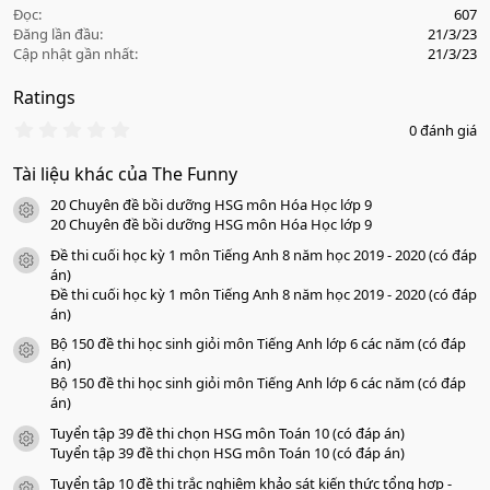
Đọc
607
Đăng lần đầu
21/3/23
Cập nhật gần nhất
21/3/23
Ratings
0
0 đánh giá
.
0
Tài liệu khác của The Funny
0
s
20 Chuyên đề bồi dưỡng HSG môn Hóa Học lớp 9
a
icon tài liệu
o
20 Chuyên đề bồi dưỡng HSG môn Hóa Học lớp 9
Đề thi cuối học kỳ 1 môn Tiếng Anh 8 năm học 2019 - 2020 (có đáp
icon tài liệu
án)
Đề thi cuối học kỳ 1 môn Tiếng Anh 8 năm học 2019 - 2020 (có đáp
án)
Bộ 150 đề thi học sinh giỏi môn Tiếng Anh lớp 6 các năm (có đáp
icon tài liệu
án)
Bộ 150 đề thi học sinh giỏi môn Tiếng Anh lớp 6 các năm (có đáp
án)
Tuyển tập 39 đề thi chọn HSG môn Toán 10 (có đáp án)
icon tài liệu
Tuyển tập 39 đề thi chọn HSG môn Toán 10 (có đáp án)
Tuyển tập 10 đề thi trắc nghiệm khảo sát kiến thức tổng hợp -