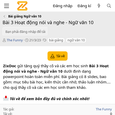
Đăng nhập
Đăng kí
Bài giảng Ngữ văn 10
Bài 3 Hoạt động nói và nghe - Ngữ văn 10
Bạn phải đăng nhập để tải
T
C
T
The Funny
21/3/23
bài giảng
ngữ văn 10
á
r
a
c
e
g
g
a
s
Tải về
i
t
ả
i
ZixDoc
gửi tặng quý thầy cô và các em học sinh
Bài 3 Hoạt
o
động nói và nghe - Ngữ văn 10
dưới định dạng
n
powerpoint hoàn toàn miễn phí. Bài giảng có 8 slides, bao
d
a
gồm: mục tiêu bài học, kiến thức cần nhớ, thảo luận nhóm....
t
cho quý thầy cô và các em học sinh tham khảo.
e
Tải về để xem bản đầy đủ và chính xác nhất!
Tác giả
The Funny
Tải về
0