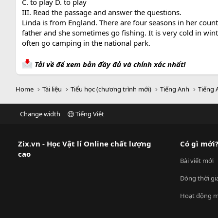
C. to play D. to play
III. Read the passage and answer the questions.
Linda is from England. There are four seasons in her count
father and she sometimes go fishing. It is very cold in wint
often go camping in the national park.
Tải về để xem bản đầy đủ và chính xác nhất!
Home
Tài liệu
Tiểu học (chương trình mới)
Tiếng Anh
Tiếng 
Change width
Tiếng Việt
Zix.vn - Học Vật lí Online chất lượng
Có gì mới
cao
Bài viết mới
Dòng thời gi
Hoạt động m