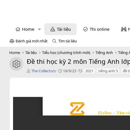
Home
Tài liệu
Thi online
Đánh giá mới nhất
Tìm tài liệu
Home
Tài liệu
Tiểu học (chương trình mới)
Tiếng Anh
Tiếng 
Đề thi học kỳ 2 môn Tiếng Anh lớp 
icon tài liệu
T
C
T
The Collectors
18/9/23
2021
tiếng anh 5
đề t
á
r
a
c
e
g
g
a
s
i
t
ả
i
o
n
d
a
t
e