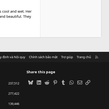
s cool and wet. Her
 and beautiful. They
R
y định và Nội quy
Chính sách bảo mật
Trợ giúp
Trang chủ
S
S
Share this page
Bluesky
LinkedIn
Reddit
Pinterest
Tumblr
WhatsApp
Email
Link
237,512
277,422
139,446