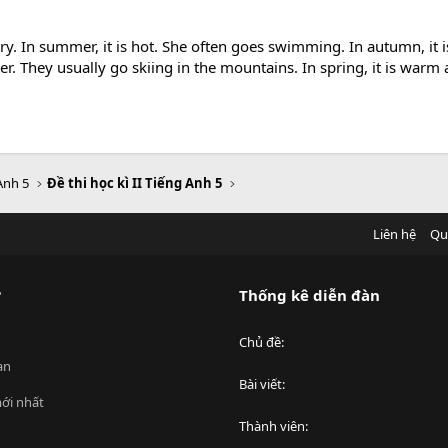
ry. In summer, it is hot. She often goes swimming. In autumn, it i
er. They usually go skiing in the mountains. In spring, it is warm
Anh 5
Đề thi học kì II Tiếng Anh 5
Liên hệ
Qu
?
Thống kê diễn đàn
Chủ đề
an
Bài viết
ới nhất
Thành viên