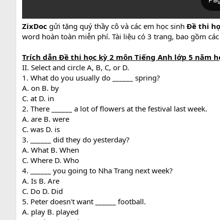
ZixDoc
gửi tặng quý thầy cô và các em học sinh
Đề thi họ
word hoàn toàn miễn phí. Tài liệu có 3 trang, bao gồm các
Trích dẫn Đề thi học kỳ 2 môn Tiếng Anh lớp 5 năm học 
II. Select and circle A, B, C, or D.
1. What do you usually do ______ spring?
A. on B. by
C. at D. in
2. There ______ a lot of flowers at the festival last week.
A. are B. were
C. was D. is
3. ______ did they do yesterday?
A. What B. When
C. Where D. Who
4. ______ you going to Nha Trang next week?
A. Is B. Are
C. Do D. Did
5. Peter doesn't want ______ football.
A. play B. played