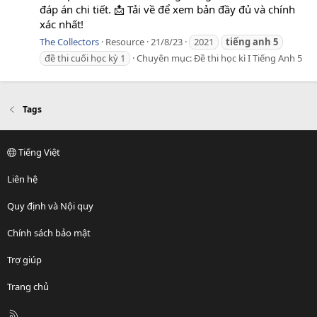
đáp án chi tiết. 📩 Tải về để xem bản đầy đủ và chính
xác nhất!
The Collectors
Resource
21/8/23
2021
tiếng
anh
5
đề thi cuối học kỳ 1
Chuyên mục:
Đề thi học kì I Tiếng Anh 5
Tags
Tiếng Việt
Liên hệ
Quy định và Nội quy
Chính sách bảo mật
Trợ giúp
Trang chủ
R