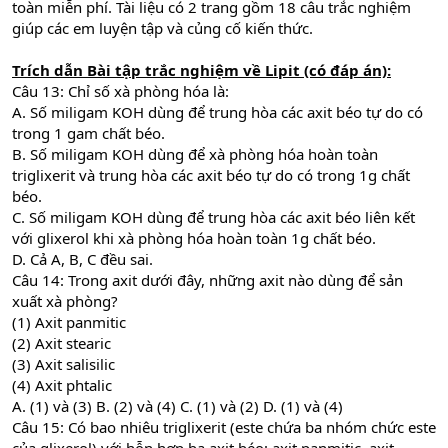
toàn miễn phí. Tài liệu có 2 trang gồm 18 câu trắc nghiệm
giúp các em luyện tập và củng cố kiến thức.
Trích dẫn
Bài tập trắc nghiệm về Lipit (có đáp án):
Câu 13: Chỉ số xà phòng hóa là:
A. Số miligam KOH dùng để trung hòa các axit béo tự do có
trong 1 gam chất béo.
B. Số miligam KOH dùng để xà phòng hóa hoàn toàn
triglixerit và trung hòa các axit béo tự do có trong 1g chất
béo.
C. Số miligam KOH dùng để trung hòa các axit béo liên kết
với glixerol khi xà phòng hóa hoàn toàn 1g chất béo.
D. Cả A, B, C đều sai.
Câu 14: Trong axit dưới đây, những axit nào dùng để sản
xuất xà phòng?
(1) Axit panmitic
(2) Axit stearic
(3) Axit salisilic
(4) Axit phtalic
A. (1) và (3) B. (2) và (4) C. (1) và (2) D. (1) và (4)
Câu 15: Có bao nhiêu triglixerit (este chứa ba nhóm chức este