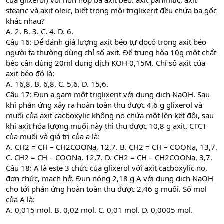
của glixerol) với hỗn hợp ba axit béo: axit panmitic, axit
stearic và axit oleic, biết trong mỗi triglixerit đều chứa ba gốc
khác nhau?
A. 2. B. 3. C. 4. D. 6.
Câu 16: Để đánh giá lượng axit béo tự docó trong axit béo
người ta thường dùng chỉ số axit. Để trung hòa 10g một chất
béo cần dùng 20ml dung dịch KOH 0,15M. Chỉ số axit của
axit béo đó là:
A. 16,8. B. 6,8. C. 5,6. D. 15,6.
Câu 17: Đun a gam một triglixerit với dung dịch NaOH. Sau
khi phản ứng xảy ra hoàn toàn thu được 4,6 g glixerol và
muối của axit cacboxylic không no chứa một lên kết đôi, sau
khi axit hóa lượng muối này thì thu được 10,8 g axit. CTCT
của muối và giá trị của a là:
A. CH2 = CH – CH2COONa, 12,7. B. CH2 = CH – COONa, 13,7.
C. CH2 = CH – COONa, 12,7. D. CH2 = CH – CH2COONa, 3,7.
Câu 18: A là este 3 chức của glixerol với axit cacboxylic no,
đơn chức, mạch hở. Đun nóng 2,18 g A với dung dịch NaOH
cho tới phản ứng hoàn toàn thu được 2,46 g muối. Số mol
của A là:
A. 0,015 mol. B. 0,02 mol. C. 0,01 mol. D. 0,0005 mol.