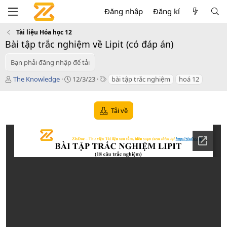
Đăng nhập
Đăng kí
Tài liệu Hóa học 12
Bài tập trắc nghiệm về Lipit (có đáp án)
Bạn phải đăng nhập để tải
T
C
T
The Knowledge
12/3/23
bài tập trắc nghiệm
hoá 12
á
r
a
c
e
g
g
a
s
Tải về
i
t
ả
i
o
n
d
a
t
e