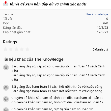
Tải về để xem bản đầy đủ và chính xác nhất!
Tác giả
The Knowledge
Tải về
0
Đọc
970
Đăng lần đầu
12/3/23
Cập nhật gần nhất
12/3/23
Ratings
0
0 đánh giá
.
0
Tài liệu khác của The Knowledge
0
s
Bài giảng dãy số, cấp số cộng và cấp số nhân Toán 11 sách Cánh
a
icon tài liệu
o
diều
Bài giảng dãy số, cấp số cộng và cấp số nhân Toán 11 sách Cánh
diều
Bài giảng đạo hàm Toán 11 sách Kết nối tri thức với cuộc sống
icon tài liệu
Bài giảng đạo hàm Toán 11 sách Kết nối tri thức với cuộc sống
Chuyên đề khảo sát hàm số, tính đơn điệu của hàm số Toán 12
icon tài liệu
Chuyên đề khảo sát hàm số, tính đơn điệu của hàm số Toán 12
Chuyên đề khảo sát hàm số, cực trị của hàm số Toán 12
icon tài liệu