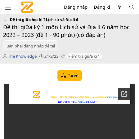
Đăng nhập
Đăng kí
Đề thi giữa học kì I Lịch sử và Địa lí 6
Đề thi giữa kỳ 1 môn Lịch sử và Địa lí 6 năm học
2022 – 2023 (đề 1 - 90 phút) (có đáp án)
Bạn phải đăng nhập để tải
T
C
T
The Knowledge
24/3/23
kiểm tra giữa kì 1
á
r
a
c
e
g
g
a
s
Tải về
i
t
ả
i
o
n
d
a
t
e