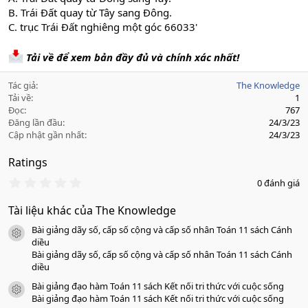
B. Trái Đất quay từ Tây sang Đông.
C. trục Trái Đất nghiêng một góc 66033'
Tải về để xem bản đầy đủ và chính xác nhất!
Tác giả
The Knowledge
Tải về
1
Đọc
767
Đăng lần đầu
24/3/23
Cập nhật gần nhất
24/3/23
Ratings
0
0 đánh giá
.
0
Tài liệu khác của The Knowledge
0
s
Bài giảng dãy số, cấp số cộng và cấp số nhân Toán 11 sách Cánh
a
icon tài liệu
o
diều
Bài giảng dãy số, cấp số cộng và cấp số nhân Toán 11 sách Cánh
diều
Bài giảng đạo hàm Toán 11 sách Kết nối tri thức với cuộc sống
icon tài liệu
Bài giảng đạo hàm Toán 11 sách Kết nối tri thức với cuộc sống