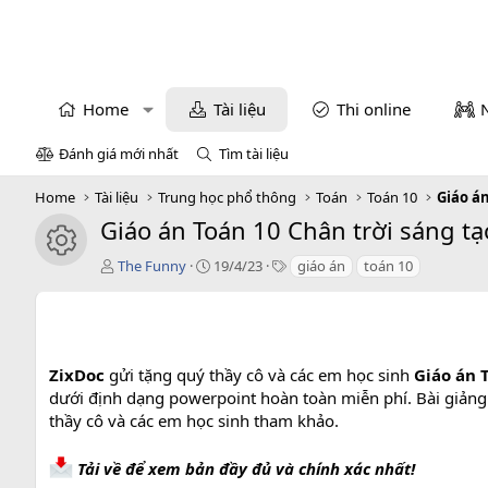
Home
Tài liệu
Thi online
Đánh giá mới nhất
Tìm tài liệu
Home
Tài liệu
Trung học phổ thông
Toán
Toán 10
Giáo á
Giáo án Toán 10 Chân trời sáng tạ
icon tài liệu
T
C
T
The Funny
19/4/23
giáo án
toán 10
á
r
a
c
e
g
g
a
s
i
t
ả
i
ZixDoc
gửi tặng quý thầy cô và các em học sinh
Giáo án T
o
dưới định dạng powerpoint hoàn toàn miễn phí. Bài giảng c
n
thầy cô và các em học sinh tham khảo.
d
a
t
Tải về để xem bản đầy đủ và chính xác nhất!
e