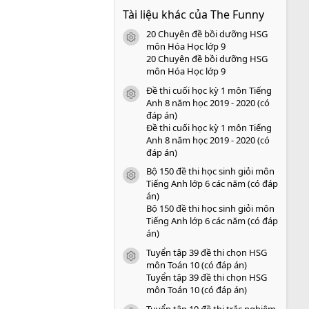
0
Tài liệu khác của The Funny
0
s
20 Chuyên đề bồi dưỡng HSG
a
icon tài liệu
o
môn Hóa Học lớp 9
20 Chuyên đề bồi dưỡng HSG
môn Hóa Học lớp 9
Đề thi cuối học kỳ 1 môn Tiếng
icon tài liệu
Anh 8 năm học 2019 - 2020 (có
đáp án)
Đề thi cuối học kỳ 1 môn Tiếng
Anh 8 năm học 2019 - 2020 (có
đáp án)
Bộ 150 đề thi học sinh giỏi môn
icon tài liệu
Tiếng Anh lớp 6 các năm (có đáp
án)
Bộ 150 đề thi học sinh giỏi môn
Tiếng Anh lớp 6 các năm (có đáp
án)
Tuyển tập 39 đề thi chọn HSG
icon tài liệu
môn Toán 10 (có đáp án)
Tuyển tập 39 đề thi chọn HSG
môn Toán 10 (có đáp án)
Tuyển tập 10 đề thi trắc nghiệm