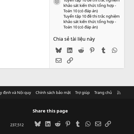
icon tài liệu
khảo sát kiến thức tổng hợp -
Toán 10 (có đáp án)
Tuyển tập 10 đề thi trắc nghiệm
khảo sát kiến thức tổng hợp -
Toán 10 (có đáp án)
Chia sẻ tài liệu này
Bluesky
LinkedIn
Reddit
Pinterest
Tumblr
WhatsA
Email
Link
R
y định và Nội quy
Chính sách bảo mật
Trợ giúp
Trang chủ
S
S
Share this page
Bluesky
LinkedIn
Reddit
Pinterest
Tumblr
WhatsApp
Email
Link
237,512