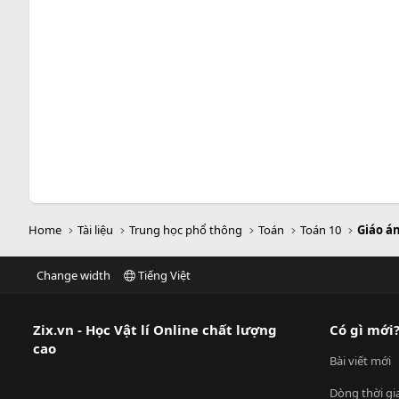
Home
Tài liệu
Trung học phổ thông
Toán
Toán 10
Giáo á
Change width
Tiếng Việt
Zix.vn - Học Vật lí Online chất lượng
Có gì mới
cao
Bài viết mới
Dòng thời gi