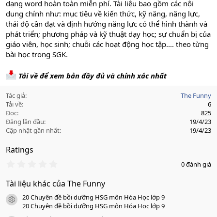
dạng word hoàn toàn miễn phí. Tài liệu bao gồm các nội
dung chính như: mục tiêu về kiến thức, kỹ năng, năng lực,
thái độ cần đạt và định hướng năng lực có thể hình thành và
phát triển; phương pháp và kỹ thuật dạy học; sự chuẩn bị của
giáo viên, học sinh; chuỗi các hoạt động học tập.... theo từng
bài học trong SGK.
Tải về để xem bản đầy đủ và chính xác nhất
Tác giả
The Funny
Tải về
6
Đọc
825
Đăng lần đầu
19/4/23
Cập nhật gần nhất
19/4/23
Ratings
0
0 đánh giá
.
0
Tài liệu khác của The Funny
0
s
20 Chuyên đề bồi dưỡng HSG môn Hóa Học lớp 9
a
icon tài liệu
o
20 Chuyên đề bồi dưỡng HSG môn Hóa Học lớp 9