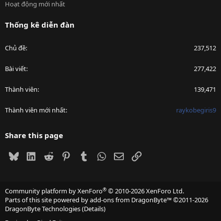
Hoạt động mới nhất
Thống kê diễn đàn
Chủ đề
237,512
Bài viết
277,422
Thành viên
139,471
Thành viên mới nhất
raykobegiris9
Share this page
Bluesky
LinkedIn
Reddit
Pinterest
Tumblr
WhatsApp
Email
Link
®
Community platform by XenForo
© 2010-2026 XenForo Ltd.
Parts of this site powered by
add-ons from DragonByte™
©2011-2026
DragonByte Technologies
(
Details
)