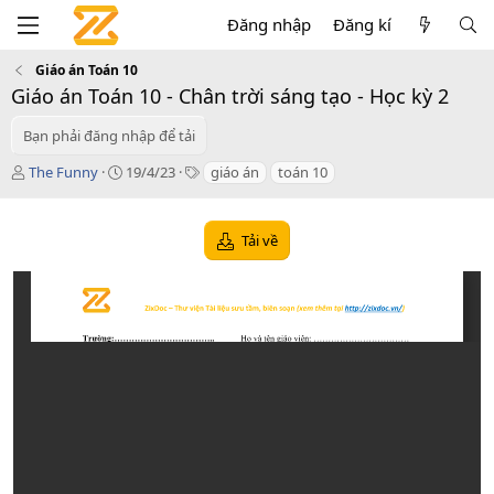
Đăng nhập
Đăng kí
Giáo án Toán 10
Giáo án Toán 10 - Chân trời sáng tạo - Học kỳ 2
Bạn phải đăng nhập để tải
T
C
T
The Funny
19/4/23
giáo án
toán 10
á
r
a
c
e
g
g
a
s
Tải về
i
t
ả
i
o
n
d
a
t
e