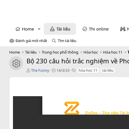
Home
Tài liệu
Thi online
Đánh giá mới nhất
Tìm tài liệu
Home
Tài liệu
Trung học phổ thông
Hóa học
Hóa học 11
Bộ 230 câu hỏi trắc nghiệm về Pho
icon tài liệu
T
C
T
The Funny
14/3/23
hóa học 11
tài liệu
á
r
a
c
e
g
g
a
s
i
t
ả
i
o
n
d
a
t
e