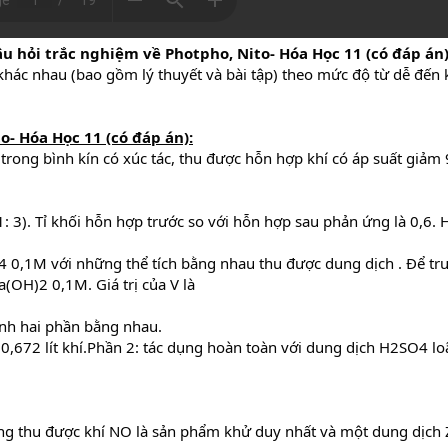
âu hỏi trắc nghiệm về Photpho, Nito- Hóa Học 11 (có đáp án
 khác nhau (bao gồm lý thuyết và bài tập) theo mức độ từ dễ đến
o- Hóa Học 11 (có đáp án):
 trong bình kín có xúc tác, thu được hỗn hợp khí có áp suất giảm
 3). Tỉ khối hỗn hợp trước so với hỗn hợp sau phản ứng là 0,6. 
 0,1M với những thể tích bằng nhau thu được dung dịch . Để t
OH)2 0,1M. Giá trị của V là
nh hai phần bằng nhau.
0,672 lít khí.Phần 2: tác dụng hoàn toàn với dung dịch H2SO4 l
 thu được khí NO là sản phẩm khử duy nhất và một dung dịch Z