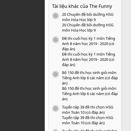
0
Tài liệu khác của The Funny
0
s
20 Chuyên đề bồi dưỡng HSG
a
icon tài liệu
o
môn Hóa Học lớp 9
20 Chuyên đề bồi dưỡng HSG
môn Hóa Học lớp 9
Đề thi cuối học kỳ 1 môn Tiếng
icon tài liệu
Anh 8 năm học 2019 - 2020 (có
đáp án)
Đề thi cuối học kỳ 1 môn Tiếng
Anh 8 năm học 2019 - 2020 (có
đáp án)
Bộ 150 đề thi học sinh giỏi môn
icon tài liệu
Tiếng Anh lớp 6 các năm (có đáp
án)
Bộ 150 đề thi học sinh giỏi môn
Tiếng Anh lớp 6 các năm (có đáp
án)
Tuyển tập 39 đề thi chọn HSG
icon tài liệu
môn Toán 10 (có đáp án)
Tuyển tập 39 đề thi chọn HSG
môn Toán 10 (có đáp án)
Tuyển tập 10 đề thi trắc nghiệm