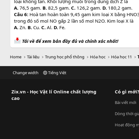
loại không tan. Khối lượng muối trong dung dịch Z là
A.
76,5 gam.
B.
82,5 gam.
C.
126,2 gam.
D.
180,2 gam.
Câu 6:
Hoà tan hoàn toàn 9,45 gam kim loại X bằng HNO3 
trong đó số mol NO gấp 2 lần số mol N2O. Kim loại X là
A.
Zn.
B.
Cu.
C.
Al.
D.
Fe.
Tải về để xem bản đầy đủ và chính xác nhất!
Home
Tài liệu
Trung học phổ thông
Hóa học
Hóa học 11
Change width
Tiếng Việt
Zix.vn - Học Vật lí Online chất lượng
Có gì mới
cao
Bài viết mới
Dòng thời gi
Hoạt động m