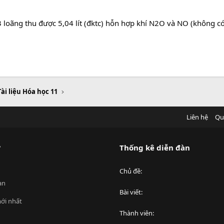
loãng thu được 5,04 lít (đktc) hỗn hợp khí N2O và NO (không c
Tài liệu Hóa học 11
Liên hệ
Qu
?
Thống kê diễn đàn
Chủ đề
an
Bài viết
ới nhất
Thành viên