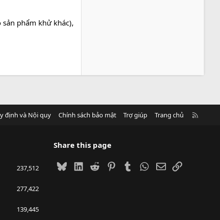
ó sản phẩm khử khác),
R
y định và Nội quy
Chính sách bảo mật
Trợ giúp
Trang chủ
S
S
Share this page
Bluesky
LinkedIn
Reddit
Pinterest
Tumblr
WhatsApp
Email
Link
237,512
277,422
139,445