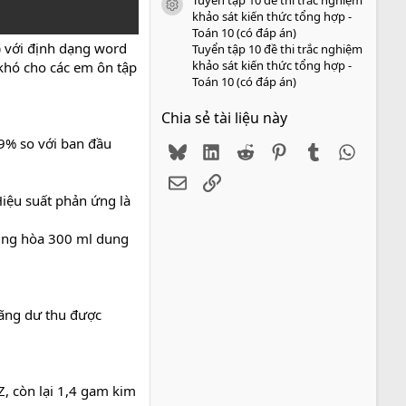
icon tài liệu
khảo sát kiến thức tổng hợp -
Toán 10 (có đáp án)
)
với định dạng word
Tuyển tập 10 đề thi trắc nghiệm
khảo sát kiến thức tổng hợp -
 khó cho các em ôn tập
Toán 10 (có đáp án)
Chia sẻ tài liệu này
 9% so với ban đầu
Bluesky
LinkedIn
Reddit
Pinterest
Tumblr
WhatsA
Email
Link
Hiệu suất phản ứng là
rung hòa 300 ml dung
oãng dư thu được
, còn lại 1,4 gam kim