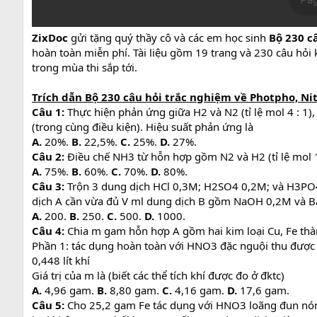
ZixDoc
gửi tặng quý thầy cô và các em học sinh
Bộ 230 c
hoàn toàn miễn phí. Tài liệu gồm 19 trang và 230 câu hỏi
trong mùa thi sắp tới.
Trích dẫn Bộ 230 câu hỏi trắc nghiệm về Photpho, Nit
Câu 1:
Thực hiện phản ứng giữa H2 và N2 (tỉ lệ mol 4 : 1),
(trong cùng điều kiện). Hiệu suất phản ứng là
A.
20%.
B.
22,5%.
C.
25%.
D.
27%.
Câu 2:
Điều chế NH3 từ hỗn hợp gồm N2 và H2 (tỉ lệ mol 1:
A.
75%.
B.
60%.
C.
70%.
D.
80%.
Câu 3:
Trộn 3 dung dịch HCl 0,3M; H2SO4 0,2M; và H3PO4
dịch A cần vừa đủ V ml dung dịch B gồm NaOH 0,2M và Ba(
A.
200.
B.
250.
C.
500.
D.
1000.
Câu 4:
Chia m gam hỗn hợp A gồm hai kim loại Cu, Fe thà
Phần 1: tác dụng hoàn toàn với HNO3 đặc nguội thu được 
0,448 lít khí
Giá trị của m là (biết các thể tích khí được đo ở đktc)
A.
4,96 gam.
B.
8,80 gam.
C.
4,16 gam.
D.
17,6 gam.
Câu 5:
Cho 25,2 gam Fe tác dụng với HNO3 loãng đun nóng