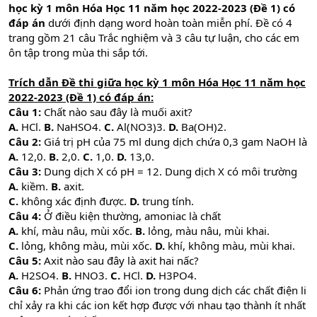
học kỳ 1 môn Hóa Học 11 năm học 2022-2023 (Đề 1) có
đáp án
dưới định dạng word hoàn toàn miễn phí. Đề có 4
trang gồm 21 câu Trắc nghiệm và 3 câu tự luận, cho các em
ôn tập trong mùa thi sắp tới.
Trích dẫn Đề thi giữa học kỳ 1 môn Hóa Học 11 năm học
2022-2023 (Đề 1) có đáp án:
Câu 1:
Chất nào sau đây là muối axit?
A.
HCl.
B.
NaHSO4.
C.
Al(NO3)3.
D.
Ba(OH)2.
Câu 2:
Giá trị pH của 75 ml dung dịch chứa 0,3 gam NaOH là
A.
12,0.
B.
2,0.
C.
1,0.
D.
13,0.
Câu 3:
Dung dịch X có pH = 12. Dung dịch X có môi trường
A.
kiềm.
B.
axit.
C.
không xác định được.
D.
trung tính.
Câu 4:
Ở điều kiện thường, amoniac là chất
A.
khí, màu nâu, mùi xốc.
B.
lỏng, màu nâu, mùi khai.
C.
lỏng, không màu, mùi xốc.
D.
khí, không màu, mùi khai.
Câu 5:
Axit nào sau đây là axit hai nấc?
A.
H2SO4.
B.
HNO3.
C.
HCl.
D.
H3PO4.
Câu 6:
Phản ứng trao đổi ion trong dung dịch các chất điện li
chỉ xảy ra khi các ion kết hợp được với nhau tạo thành ít nhất