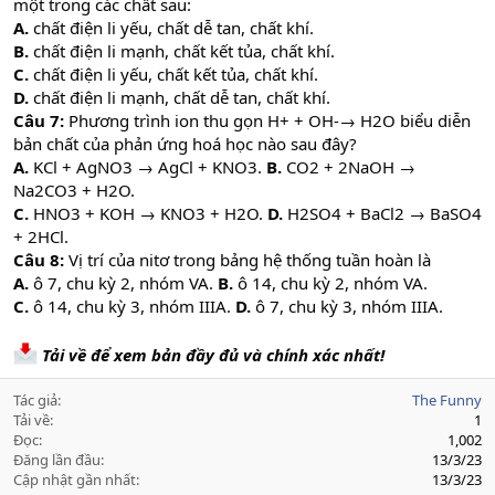
một trong các chất sau:
A.
chất điện li yếu, chất dễ tan, chất khí.
B.
chất điện li mạnh, chất kết tủa, chất khí.
C.
chất điện li yếu, chất kết tủa, chất khí.
D.
chất điện li mạnh, chất dễ tan, chất khí.
Câu 7:
Phương trình ion thu gọn H+ + OH-→ H2O biểu diễn
bản chất của phản ứng hoá học nào sau đây?
A.
KCl + AgNO3 → AgCl + KNO3.
B.
CO2 + 2NaOH →
Na2CO3 + H2O.
C.
HNO3 + KOH → KNO3 + H2O.
D.
H2SO4 + BaCl2 → BaSO4
+ 2HCl.
Câu 8:
Vị trí của nitơ trong bảng hệ thống tuần hoàn là
A.
ô 7, chu kỳ 2, nhóm VA.
B.
ô 14, chu kỳ 2, nhóm VA.
C.
ô 14, chu kỳ 3, nhóm IIIA.
D.
ô 7, chu kỳ 3, nhóm IIIA.
Tải về để xem bản đầy đủ và chính xác nhất!
Tác giả
The Funny
Tải về
1
Đọc
1,002
Đăng lần đầu
13/3/23
Cập nhật gần nhất
13/3/23