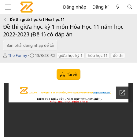
Đăng nhập
Đăng kí
Đề thi giữa học kì I Hóa học 11
Đề thi giữa học kỳ 1 môn Hóa Học 11 năm học
2022-2023 (Đề 1) có đáp án
Bạn phải đăng nhập để tải
T
C
T
The Funny
13/3/23
giữa học kỳ 1
hóa học 11
đề thi
á
r
a
c
e
g
g
a
s
Tải về
i
t
ả
i
o
n
d
a
t
e