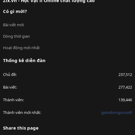
Zix.vn - Học Vật lí Online chất lượng cao
Có gì mới?
Bài viết mới
Dòng thời gian
Hoạt động mới nhất
Thống kê diễn đàn
Chủ đề
237,512
Bài viết
277,422
Thành viên
139,446
Thành viên mới nhất
gamdomguncel9
Share this page