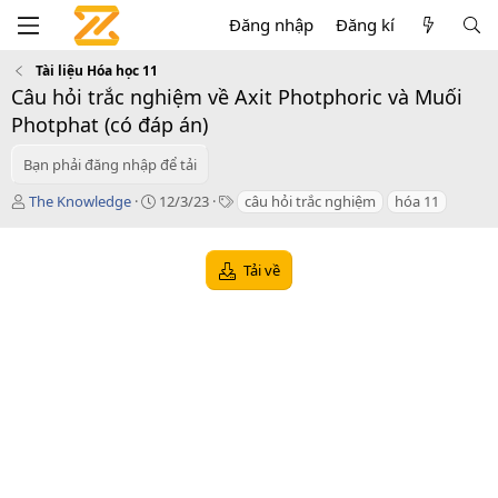
Đăng nhập
Đăng kí
Tài liệu Hóa học 11
Câu hỏi trắc nghiệm về Axit Photphoric và Muối
Photphat (có đáp án)
Bạn phải đăng nhập để tải
T
C
T
The Knowledge
12/3/23
câu hỏi trắc nghiệm
hóa 11
á
r
a
c
e
g
g
a
s
Tải về
i
t
ả
i
o
n
d
a
t
e