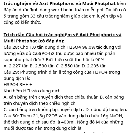
trắc nghiệm về Axit Photphoric và Muối Photphat
kèm
đáp án dưới định dạng word hoàn toàn miễn phí. Tài liệu có
5 trang gồm 33 câu trắc nghiệm giúp các em luyện tập và
củng cố kiến thức.
Trích dẫn
Câu hỏi trắc nghiệm về Axit Photphoric và
Muối Photphat (có đáp án):
Câu 28: Cho 1,0 tấn dung dịch H2SO4 98,0% tác dụng với
lượng vừa đủ Ca3(PO4)2 thu được bao nhiêu tấn phân
supephotphat đơn ? Biết hiệu suất thu hồi là 90%
A. 2,227 tấn B. 2,530 tấn C. 2,550 tấn D. 2,295 tấn
Câu 29: Phương trình điện li tổng cộng của H3PO4 trong
dung dịch là:
H3PO4 3H+ +
Khi thêm HCl vào dung dịch
A. cân bằng trên chuyển dịch theo chiều thuận B. cân bằng
trên chuyển dịch theo chiều nghịch
C. cân bằng trên không bị chuyển dịch . D. nồng độ tăng lên.
Câu 30: Thêm 21,3g P2O5 vào dung dịch chứa 16g NaOH,
thể tích dung dịch sau đó là 400ml. Nồng độ M của những
muối được tạo nên trong dung dịch là: