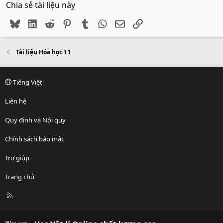
Chia sẻ tài liệu này
Bluesky
LinkedIn
Reddit
Pinterest
Tumblr
WhatsApp
Email
Link
Tài liệu Hóa học 11
Tiếng Việt
Liên hệ
Quy định và Nội quy
Chính sách bảo mật
Trợ giúp
Trang chủ
R
S
S