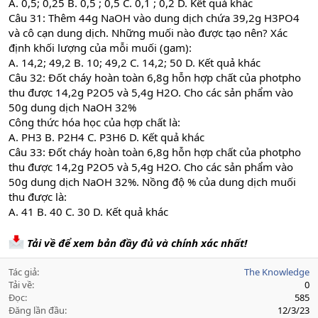
A. 0,5; 0,25 B. 0,5 ; 0,5 C. 0,1 ; 0,2 D. Kết quả khác
Câu 31: Thêm 44g NaOH vào dung dịch chứa 39,2g H3PO4
và cô cạn dung dịch. Những muối nào được tạo nên? Xác
định khối lượng của mỗi muối (gam):
A. 14,2; 49,2 B. 10; 49,2 C. 14,2; 50 D. Kết quả khác
Câu 32: Đốt cháy hoàn toàn 6,8g hỗn hợp chất của photpho
thu được 14,2g P2O5 và 5,4g H2O. Cho các sản phẩm vào
50g dung dịch NaOH 32%
Công thức hóa học của hợp chất là:
A. PH3 B. P2H4 C. P3H6 D. Kết quả khác
Câu 33: Đốt cháy hoàn toàn 6,8g hỗn hợp chất của photpho
thu được 14,2g P2O5 và 5,4g H2O. Cho các sản phẩm vào
50g dung dịch NaOH 32%. Nồng độ % của dung dịch muối
thu được là:
A. 41 B. 40 C. 30 D. Kết quả khác
Tải về để xem bản đầy đủ và chính xác nhất!
Tác giả
The Knowledge
Tải về
0
Đọc
585
Đăng lần đầu
12/3/23