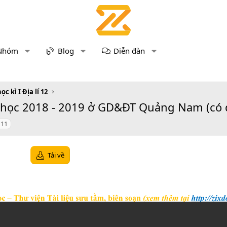
Nhóm
Blog
Diễn đàn
ọc kì I Địa lí 12
ăm học 2018 - 2019 ở GD&ĐT Quảng Nam (có 
í 11
Tải về