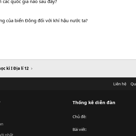
ới các quốc gia nào sau đây?
g của biển Đông đối với khí hậu nước ta?
ọc kì I Địa lí 12
Liên hệ
Qu
?
Thống kê diễn đàn
Chủ đề
an
Bài viết
ới nhất