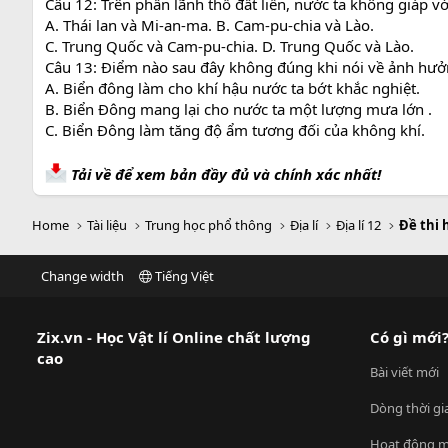
Câu 12: Trên phần lãnh thổ đất liền, nước ta không giáp v
A. Thái lan và Mi-an-ma. B. Cam-pu-chia và Lào.
C. Trung Quốc và Cam-pu-chia. D. Trung Quốc và Lào.
Câu 13: Điểm nào sau đây không đúng khi nói về ảnh hưởn
A. Biển đông làm cho khí hậu nước ta bớt khắc nghiệt.
B. Biển Đông mang lại cho nước ta một lượng mưa lớn .
C. Biển Đông làm tăng độ ẩm tương đối của không khí.
Tải về để xem bản đầy đủ và chính xác nhất!
Home
Tài liệu
Trung học phổ thông
Địa lí
Địa lí 12
Đề thi h
Change width
Tiếng Việt
Zix.vn - Học Vật lí Online chất lượng
Có gì mới
cao
Bài viết mới
Dòng thời gi
Hoạt động m