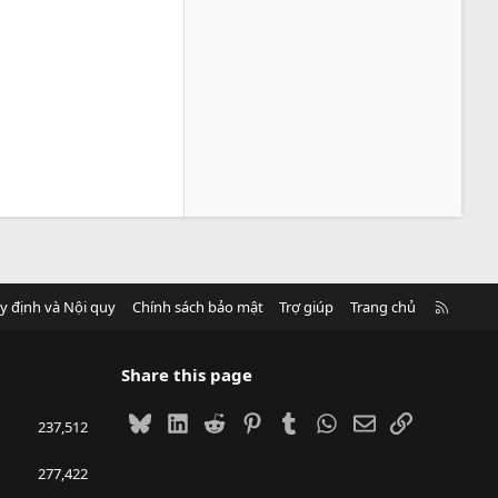
R
y định và Nội quy
Chính sách bảo mật
Trợ giúp
Trang chủ
S
S
Share this page
Bluesky
LinkedIn
Reddit
Pinterest
Tumblr
WhatsApp
Email
Link
237,512
277,422