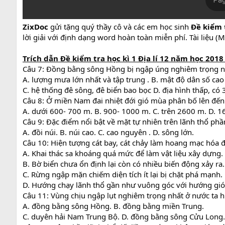
ZixDoc
gửi tặng quý thầy cô và các em học sinh
Đề kiểm 
lời giải với định dạng word hoàn toàn miễn phí. Tài liệu (
Trích dẫn
Đề k
iểm tra học kì 1 Địa lí 12 năm học
2018 
Câu 7: Đồng bằng sông Hồng bị ngập úng nghiêm trọng nh
A. lượng mưa lớn nhất và tập trung . B. mật độ dân số cao
C. hệ thống đê sông, đê biển bao bọc D. địa hình thấp, có 
Câu 8: Ở miền Nam đai nhiệt đới gió mùa phân bố lên đến
A. dưới 600- 700 m. B. 900- 1000 m. C. trên 2600 m. D. 
Câu 9: Đặc điểm nổi bật về mặt tự nhiên trên lãnh thổ phần
A. đồi núi. B. núi cao. C. cao nguyên . D. sông lớn.
Câu 10: Hiện tượng cát bay, cát chảy làm hoang mạc hóa đ
A. Khai thác sa khoáng quá mức để làm vật liệu xây dựng.
B. Bờ biển chưa ổn định lại còn có nhiều biến động xảy ra.
C. Rừng ngập mặn chiếm diện tích ít lại bị chặt phá mạnh.
D. Hướng chạy lãnh thổ gần như vuông góc với hướng gió
Câu 11: Vùng chịu ngập lụt nghiêm trọng nhất ở nước ta h
A. đồng bằng sông Hồng. B. đồng bằng miền Trung.
C. duyên hải Nam Trung Bộ. D. đồng bằng sông Cửu Long.