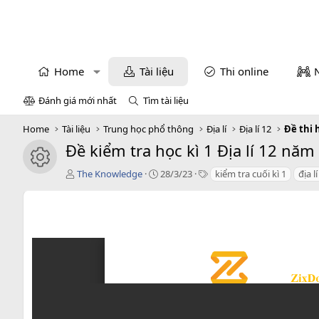
Home
Tài liệu
Thi online
Đánh giá mới nhất
Tìm tài liệu
Home
Tài liệu
Trung học phổ thông
Địa lí
Địa lí 12
Đề thi h
Đề kiểm tra học kì 1 Địa lí 12 n
icon tài liệu
T
C
T
The Knowledge
28/3/23
kiểm tra cuối kì 1
địa l
á
r
a
c
e
g
g
a
s
i
t
ả
i
o
n
d
a
t
e