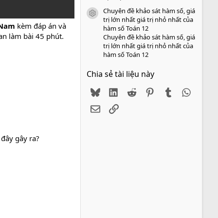
Chuyên đề khảo sát hàm số, giá
icon tài liệu
trị lớn nhất giá trị nhỏ nhất của
g Nam
kèm đáp án và
hàm số Toán 12
an làm bài 45 phút.
Chuyên đề khảo sát hàm số, giá
trị lớn nhất giá trị nhỏ nhất của
hàm số Toán 12
Chia sẻ tài liệu này
Bluesky
LinkedIn
Reddit
Pinterest
Tumblr
WhatsA
Email
Link
 đây gây ra?