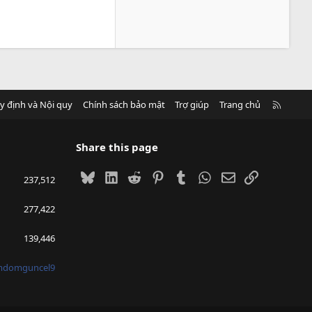
R
y định và Nội quy
Chính sách bảo mật
Trợ giúp
Trang chủ
S
S
Share this page
Bluesky
LinkedIn
Reddit
Pinterest
Tumblr
WhatsApp
Email
Link
237,512
277,422
139,446
mdomguncel9