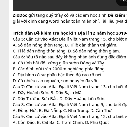
ZixDoc
gửi tặng quý thầy cô và các em học sinh
Đề kiểm 
giải với định dạng word hoàn toàn miễn phí. Tài liệu (Mã 
Trích dẫn
Đề kiểm tra học kì 1 Địa lí 12 năm học
2019
Câu 5: Căn cứ vào Atlat Địa lí Việt Nam trang 15, cho biế
A. Số dân nông thôn tăng. B. Tỉ lệ dân thành thị giảm.
C. Tỉ lệ dân nông thôn tăng. D. Số dân nông thôn giảm.
Câu 6: Yếu tố nào sau đây không phản ảnh đúng đặc điểm
A. Có tính bất đối xứng giữa sườn Đông và Tây.
B. Các đỉnh núi trên 2000m nghiêng phía đông.
C. Địa hình có sự phân bậc theo độ cao rõ nét.
D. Có nhiều cao nguyên, sơn nguyên đá vôi.
Câu 7: Căn cứ vào Atlat Địa lí Việt Nam trang 13, cho biết
A. Dãy Hoành Sơn. B. Dãy Bạch Mã.
C. Dãy Trường Sơn Bắc. D. Dãy Hoàng Liên Sơn.
Câu 8: Căn cứ vào Atlat Địa lí Việt Nam trang 9, cho biết
A. Đồng Hới. B. Đà Nẵng. C. Nha Trang. D. Cần Thơ.
Câu 9: Căn cứ vào Atlat Địa lí Việt Nam trang 12, cho biế
A. Côn Đảo. B. Cát Bà. C. Tràm Chim. D. Phú Quốc.