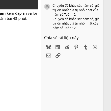
Chuyên đề khảo sát hàm số, giá
icon tài liệu
trị lớn nhất giá trị nhỏ nhất của
 Nam
kèm đáp án và lời
hàm số Toán 12
làm bài 45 phút.
Chuyên đề khảo sát hàm số, giá
trị lớn nhất giá trị nhỏ nhất của
hàm số Toán 12
Chia sẻ tài liệu này
Bluesky
LinkedIn
Reddit
Pinterest
Tumblr
WhatsA
Email
Link