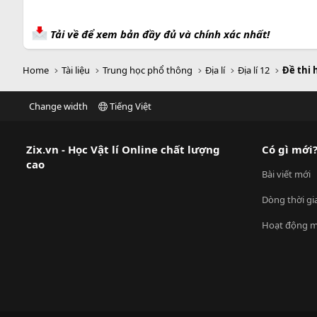
Tải về để xem bản đầy đủ và chính xác nhất!
Home
Tài liệu
Trung học phổ thông
Địa lí
Địa lí 12
Đề thi h
Change width
Tiếng Việt
Zix.vn - Học Vật lí Online chất lượng
Có gì mới
cao
Bài viết mới
Dòng thời gi
Hoạt động m