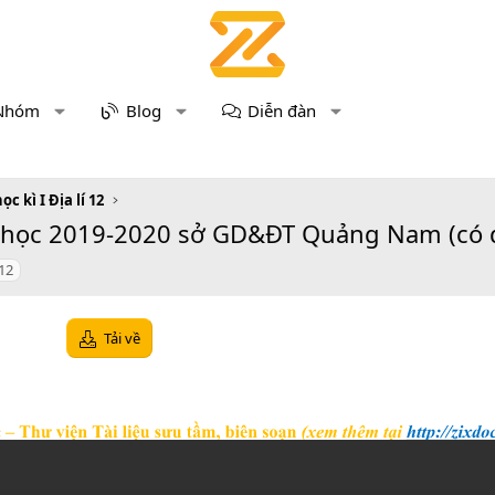
Nhóm
Blog
Diễn đàn
ọc kì I Địa lí 12
ăm học 2019-2020 sở GD&ĐT Quảng Nam (có 
 12
Tải về