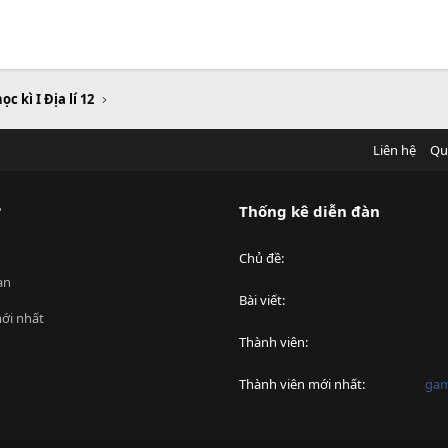
ọc kì I Địa lí 12
Liên hệ
Qu
?
Thống kê diễn đàn
Chủ đề
an
Bài viết
ới nhất
Thành viên
Thành viên mới nhất
ga