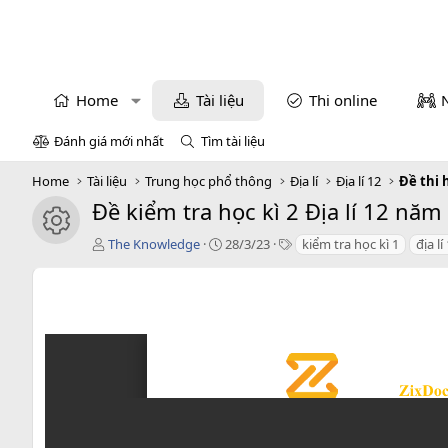
Home
Tài liệu
Thi online
Đánh giá mới nhất
Tìm tài liệu
Home
Tài liệu
Trung học phổ thông
Địa lí
Địa lí 12
Đề thi h
Đề kiểm tra học kì 2 Địa lí 12 n
icon tài liệu
T
C
T
The Knowledge
28/3/23
kiểm tra học kì 1
địa lí
á
r
a
c
e
g
g
a
s
i
t
ả
i
o
n
d
a
t
e