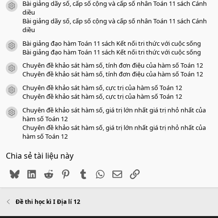
Bài giảng dãy số, cấp số cộng và cấp số nhân Toán 11 sách Cánh
a
icon tài liệu
o
diều
Bài giảng dãy số, cấp số cộng và cấp số nhân Toán 11 sách Cánh
diều
Bài giảng đạo hàm Toán 11 sách Kết nối tri thức với cuộc sống
icon tài liệu
Bài giảng đạo hàm Toán 11 sách Kết nối tri thức với cuộc sống
Chuyên đề khảo sát hàm số, tính đơn điệu của hàm số Toán 12
icon tài liệu
Chuyên đề khảo sát hàm số, tính đơn điệu của hàm số Toán 12
Chuyên đề khảo sát hàm số, cực trị của hàm số Toán 12
icon tài liệu
Chuyên đề khảo sát hàm số, cực trị của hàm số Toán 12
Chuyên đề khảo sát hàm số, giá trị lớn nhất giá trị nhỏ nhất của
icon tài liệu
hàm số Toán 12
Chuyên đề khảo sát hàm số, giá trị lớn nhất giá trị nhỏ nhất của
hàm số Toán 12
Chia sẻ tài liệu này
Bluesky
LinkedIn
Reddit
Pinterest
Tumblr
WhatsApp
Email
Link
Đề thi học kì I Địa lí 12