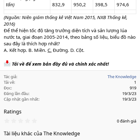
tấn)
832,9
950,2
398,5
974,6
(Nguồn: Niên giám thống kê Việt Nam 2015, NXB Thống kê,
2016)
Để thể hiện tốc độ tăng trưởng diện tích và sản lượng lúa
nước ta, giai đoạn 2005-2014, theo bảng số liệu, biểu đồ nào
sau đây là thích hợp nhất?
A. Kết hợp. B. Miền.
C.
Đường. D. Cột.
Tải về để xem bản đầy đủ và chính xác nhất!
Tác giả
The Knowledge
Tải về
1
Đọc
919
Đăng lần đầu
19/3/23
Cập nhật gần nhất
19/3/23
Ratings
0
0 đánh giá
.
0
Tài liệu khác của The Knowledge
0
s