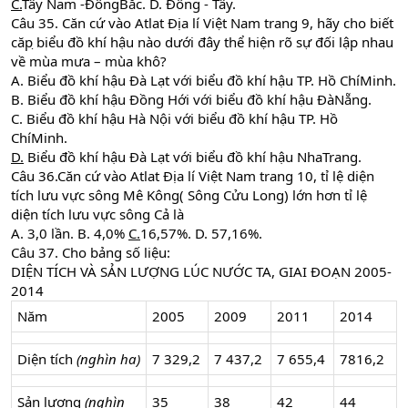
C.
Tây Nam -ĐôngBắc. D. Đông - Tây.
Câu 35. Căn cứ vào Atlat Địa lí Việt Nam trang 9, hãy cho biết
căp ̣biểu đồ khí hậu nào dưới đây thể hiện rõ sự đối lập nhau
về mùa mưa – mùa khô?
A. Biểu đồ khí hậu Đà Lạt với biểu đồ khí hậu TP. Hồ ChíMinh.
B. Biểu đồ khí hậu Đồng Hới với biểu đồ khí hậu ĐàNẵng.
C. Biểu đồ khí hậu Hà Nội với biểu đồ khí hậu TP. Hồ
ChíMinh.
D.
Biểu đồ khí hậu Đà Lạt với biểu đồ khí hậu NhaTrang.
Câu 36.Căn cứ vào Atlat Địa lí Việt Nam trang 10, tỉ lệ diện
tích lưu vực sông Mê Kông( Sông Cửu Long) lớn hơn tỉ lệ
diện tích lưu vực sông Cả là
A. 3,0 lần. B. 4,0%
C.
16,57%. D. 57,16%.
Câu 37. Cho bảng số liệu:
DIỆN TÍCH VÀ SẢN LƯỢNG LÚC NƯỚC TA, GIAI ĐOẠN 2005-
2014
Năm
2005
2009
2011
2014
Diện tích
(nghìn ha)
7 329,2
7 437,2
7 655,4
7816,2
Sản lượng
(nghìn
35
38
42
44