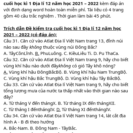
cuối học kì 1 Địa lí 12 năm học 2021 – 2022
kèm đáp án
với định dạng word hoàn toàn miễn phí. Tài liệu có 4 trang
gồm 40 câu trắc nghiệm . Thời gian làm bài 45 phút.
Trích dẫn
Đề kiểm tra cuối học kì 1 Địa lí 12 năm học
2021 – 2022 (có đáp án):
Câu 31. Căn cứ vào Atlat Địa lí Việt Nam trang 13, đỉnh núi
nào sau đây
không
thuộc vùng núi Đông Bắc?
A. TâyCônLĩnh.
B.
PhuLuông. C. KiềuLiêu Ti. D. Pu ThaCa.
Câu 32. Căn cứ vào Atlat Địa lí Việt Nam trang 9, hãy cho biết
vùng khí hậu nào dưới đây
không
có gió Tây khô nóng?
A.
Vùng khí hậu ĐôngBắcBộ. B. Vùng khí hậu Nam TrungBộ.
C. Vùng khí hậu Bắc TrungBộ. D. Vùng khí hậu Tây BắcBộ.
Câu 33. Căn cứ vào Atlat Địa lí Việt Nam trang 9, hãy cho biết
tổng lượng mưa của nước ta thấp nhất vào thời gian nào sau
đây?
A. Từ tháng V đến thángX. B. Từ tháng IX đến thángXII.
C. Từ tháng I đếnthángIV.
D.
Từ tháng XI đếnthángIV.
Câu 34. Căn cứ vào Atlat Địa lí Việt Nam trang 14, lát cắt địa
hình A - B đi theo hướng
A. Bắc-Nam. B. Đông Nam - TâyBắc.