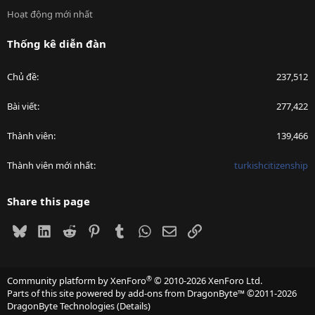
Hoạt động mới nhất
Thống kê diễn đàn
Chủ đề
237,512
Bài viết
277,422
Thành viên
139,466
Thành viên mới nhất
turkishcitizenship
Share this page
Bluesky
LinkedIn
Reddit
Pinterest
Tumblr
WhatsApp
Email
Link
®
Community platform by XenForo
© 2010-2026 XenForo Ltd.
Parts of this site powered by
add-ons from DragonByte™
©2011-2026
DragonByte Technologies
(
Details
)