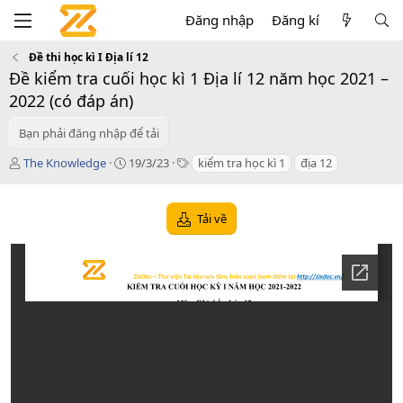
Đăng nhập
Đăng kí
Đề thi học kì I Địa lí 12
Đề kiểm tra cuối học kì 1 Địa lí 12 năm học 2021 –
2022 (có đáp án)
Bạn phải đăng nhập để tải
T
C
T
The Knowledge
19/3/23
kiểm tra học kì 1
địa 12
á
r
a
c
e
g
g
a
s
Tải về
i
t
ả
i
o
n
d
a
t
e