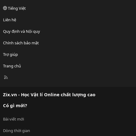
Tiếng Việt
Liên hệ
Quy định và Nội quy
Chính sách bảo mật
Trợ giúp
Trang chủ
R
S
S
Zix.vn - Học Vật lí Online chất lượng cao
Có gì mới?
Bài viết mới
Dòng thời gian