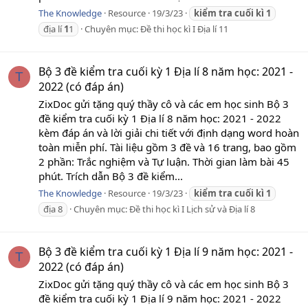
The Knowledge
Resource
19/3/23
kiểm
tra
cuối
kì
1
địa lí
1
1
Chuyên mục:
Đề thi học kì I Địa lí 11
Bộ 3 đề kiểm tra cuối kỳ 1 Địa lí 8 năm học: 2021 -
T
2022 (có đáp án)
ZixDoc gửi tặng quý thầy cô và các em học sinh Bộ 3
đề kiểm tra cuối kỳ 1 Địa lí 8 năm học: 2021 - 2022
kèm đáp án và lời giải chi tiết với định dạng word hoàn
toàn miễn phí. Tài liệu gồm 3 đề và 16 trang, bao gồm
2 phần: Trắc nghiệm và Tự luận. Thời gian làm bài 45
phút. Trích dẫn Bộ 3 đề kiểm...
The Knowledge
Resource
19/3/23
kiểm
tra
cuối
kì
1
địa 8
Chuyên mục:
Đề thi học kì I Lịch sử và Địa lí 8
Bộ 3 đề kiểm tra cuối kỳ 1 Địa lí 9 năm học: 2021 -
T
2022 (có đáp án)
ZixDoc gửi tặng quý thầy cô và các em học sinh Bộ 3
đề kiểm tra cuối kỳ 1 Địa lí 9 năm học: 2021 - 2022