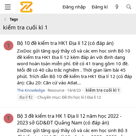
Đăng nhập
Đăng kí
Tags
kiểm tra cuối kì 1
Bộ 10 đề kiểm tra HK1 Địa lí 12 (có đáp án)
T
ZixDoc gửi tặng quý thầy cô và các em học sinh Bộ 10
đề kiểm tra HK1 Địa lí 12 kèm đáp án với định dạng
word hoàn toàn miễn phí. Đề có 41 trang gồm 10 đề.
Mỗi đề có 40 câu trắc nghiệm . Thời gian làm bài 45
phút. Trích dẫn Bộ 10 đề kiểm tra HK1 Địa lí 12 (có đáp
án): Câu 20: Căn cứ vào Atlat...
The Knowledge
Resource
14/4/23
kiểm
tra
cuối
kì
1
địa lí
1
2
Chuyên mục:
Đề thi học kì I Địa lí 12
Bộ 3 đề kiểm tra HK 1 Địa lí 12 năm học 2022 -
T
2023 sở GD&ĐT Quảng Nam (có đáp án)
ZixDoc gửi tặng quý thầy cô và các em học sinh Bộ 3