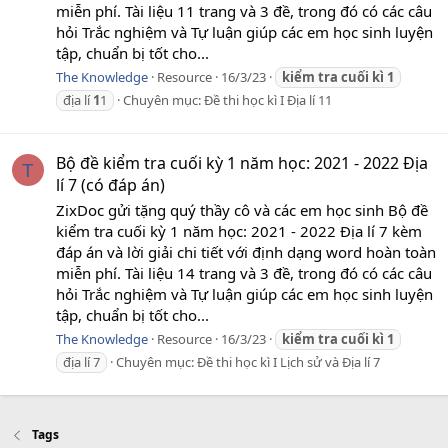
miễn phí. Tài liệu 11 trang và 3 đề, trong đó có các câu
hỏi Trắc nghiệm và Tự luận giúp các em học sinh luyện
tập, chuẩn bị tốt cho...
The Knowledge
Resource
16/3/23
kiểm
tra
cuối
kì
1
địa lí
1
1
Chuyên mục:
Đề thi học kì I Địa lí 11
Bộ đề kiểm tra cuối kỳ 1 năm học: 2021 - 2022 Địa
T
lí 7 (có đáp án)
ZixDoc gửi tặng quý thầy cô và các em học sinh Bộ đề
kiểm tra cuối kỳ 1 năm học: 2021 - 2022 Địa lí 7 kèm
đáp án và lời giải chi tiết với định dạng word hoàn toàn
miễn phí. Tài liệu 14 trang và 3 đề, trong đó có các câu
hỏi Trắc nghiệm và Tự luận giúp các em học sinh luyện
tập, chuẩn bị tốt cho...
The Knowledge
Resource
16/3/23
kiểm
tra
cuối
kì
1
địa lí 7
Chuyên mục:
Đề thi học kì I Lịch sử và Địa lí 7
Tags