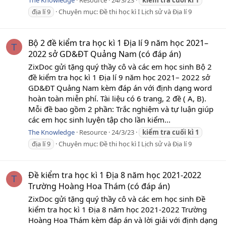
The Knowledge
Resource
24/3/23
kiểm
tra
cuối
kì
1
địa lí 9
Chuyên mục:
Đề thi học kì I Lịch sử và Địa lí 9
Bộ 2 đề kiểm tra học kì 1 Địa lí 9 năm học 2021–
T
2022 sở GD&ĐT Quảng Nam (có đáp án)
ZixDoc gửi tặng quý thầy cô và các em học sinh Bộ 2
đề kiểm tra học kì 1 Địa lí 9 năm học 2021– 2022 sở
GD&ĐT Quảng Nam kèm đáp án với định dạng word
hoàn toàn miễn phí. Tài liệu có 6 trang, 2 đề ( A, B).
Mỗi đề bao gồm 2 phần: Trắc nghiệm và tự luận giúp
các em học sinh luyện tập cho lần kiểm...
The Knowledge
Resource
24/3/23
kiểm
tra
cuối
kì
1
địa lí 9
Chuyên mục:
Đề thi học kì I Lịch sử và Địa lí 9
Đề kiểm tra học kì 1 Địa 8 năm học 2021-2022
T
Trường Hoàng Hoa Thám (có đáp án)
ZixDoc gửi tặng quý thầy cô và các em học sinh Đề
kiểm tra học kì 1 Địa 8 năm học 2021-2022 Trường
Hoàng Hoa Thám kèm đáp án và lời giải với định dạng