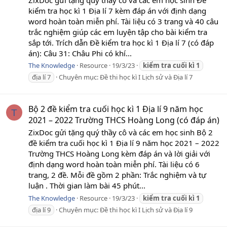
kiểm tra học kì 1 Địa lí 7 kèm đáp án với định dạng
word hoàn toàn miễn phí. Tài liệu có 3 trang và 40 câu
trắc nghiệm giúp các em luyện tập cho bài kiểm tra
sắp tới. Trích dẫn Đề kiểm tra học kì 1 Địa lí 7 (có đáp
án): Câu 31: Châu Phi có khí...
The Knowledge
Resource
19/3/23
kiểm
tra
cuối
kì
1
địa lí 7
Chuyên mục:
Đề thi học kì I Lịch sử và Địa lí 7
Bộ 2 đề kiểm tra cuối học kì 1 Địa lí 9 năm học
T
2021 – 2022 Trường THCS Hoàng Long (có đáp án)
ZixDoc gửi tặng quý thầy cô và các em học sinh Bộ 2
đề kiểm tra cuối học kì 1 Địa lí 9 năm học 2021 – 2022
Trường THCS Hoàng Long kèm đáp án và lời giải với
định dạng word hoàn toàn miễn phí. Tài liệu có 6
trang, 2 đề. Mỗi đề gồm 2 phần: Trắc nghiệm và tự
luận . Thời gian làm bài 45 phút...
The Knowledge
Resource
19/3/23
kiểm
tra
cuối
kì
1
địa lí 9
Chuyên mục:
Đề thi học kì I Lịch sử và Địa lí 9