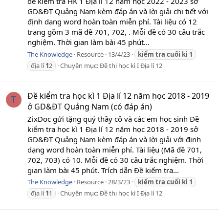
đề kiểm tra HK 1 Địa lí 12 năm học 2022 - 2023 sở
GD&ĐT Quảng Nam kèm đáp án và lời giải chi tiết với
định dạng word hoàn toàn miễn phí. Tài liệu có 12
trang gồm 3 mã đề 701, 702, . Mỗi đề có 30 câu trắc
nghiệm. Thời gian làm bài 45 phút...
The Knowledge
Resource
13/4/23
kiểm
tra
cuối
kì
1
địa lí
1
2
Chuyên mục:
Đề thi học kì I Địa lí 12
Đề kiểm tra học kì 1 Địa lí 12 năm học 2018 - 2019
T
ở GD&ĐT Quảng Nam (có đáp án)
ZixDoc gửi tặng quý thầy cô và các em học sinh Đề
kiểm tra học kì 1 Địa lí 12 năm học 2018 - 2019 sở
GD&ĐT Quảng Nam kèm đáp án và lời giải với định
dạng word hoàn toàn miễn phí. Tài liệu (Mã đề 701,
702, 703) có 10. Mỗi đề có 30 câu trắc nghiệm. Thời
gian làm bài 45 phút. Trích dẫn Đề kiểm tra...
The Knowledge
Resource
28/3/23
kiểm
tra
cuối
kì
1
địa lí
1
1
Chuyên mục:
Đề thi học kì I Địa lí 12