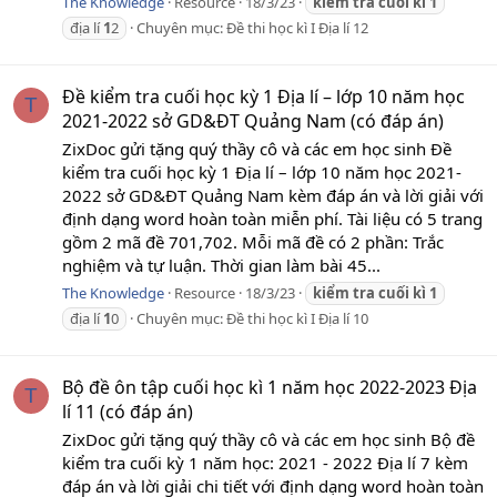
The Knowledge
Resource
18/3/23
kiểm
tra
cuối
kì
1
địa lí
1
2
Chuyên mục:
Đề thi học kì I Địa lí 12
Đề kiểm tra cuối học kỳ 1 Địa lí – lớp 10 năm học
T
2021-2022 sở GD&ĐT Quảng Nam (có đáp án)
ZixDoc gửi tặng quý thầy cô và các em học sinh Đề
kiểm tra cuối học kỳ 1 Địa lí – lớp 10 năm học 2021-
2022 sở GD&ĐT Quảng Nam kèm đáp án và lời giải với
định dạng word hoàn toàn miễn phí. Tài liệu có 5 trang
gồm 2 mã đề 701,702. Mỗi mã đề có 2 phần: Trắc
nghiệm và tự luận. Thời gian làm bài 45...
The Knowledge
Resource
18/3/23
kiểm
tra
cuối
kì
1
địa lí
1
0
Chuyên mục:
Đề thi học kì I Địa lí 10
Bộ đề ôn tập cuối học kì 1 năm học 2022-2023 Địa
T
lí 11 (có đáp án)
ZixDoc gửi tặng quý thầy cô và các em học sinh Bộ đề
kiểm tra cuối kỳ 1 năm học: 2021 - 2022 Địa lí 7 kèm
đáp án và lời giải chi tiết với định dạng word hoàn toàn