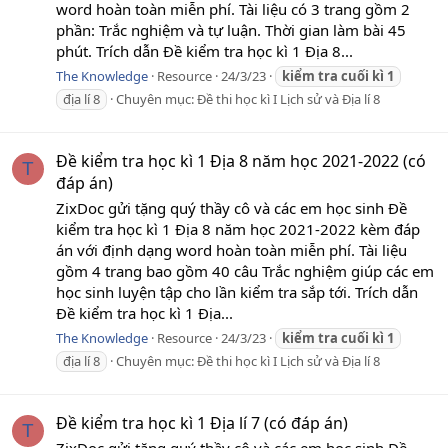
word hoàn toàn miễn phí. Tài liệu có 3 trang gồm 2
phần: Trắc nghiệm và tự luận. Thời gian làm bài 45
phút. Trích dẫn Đề kiểm tra học kì 1 Địa 8...
The Knowledge
Resource
24/3/23
kiểm
tra
cuối
kì
1
địa lí 8
Chuyên mục:
Đề thi học kì I Lịch sử và Địa lí 8
Đề kiểm tra học kì 1 Địa 8 năm học 2021-2022 (có
T
đáp án)
ZixDoc gửi tặng quý thầy cô và các em học sinh Đề
kiểm tra học kì 1 Địa 8 năm học 2021-2022 kèm đáp
án với định dạng word hoàn toàn miễn phí. Tài liệu
gồm 4 trang bao gồm 40 câu Trắc nghiệm giúp các em
học sinh luyện tập cho lần kiểm tra sắp tới. Trích dẫn
Đề kiểm tra học kì 1 Địa...
The Knowledge
Resource
24/3/23
kiểm
tra
cuối
kì
1
địa lí 8
Chuyên mục:
Đề thi học kì I Lịch sử và Địa lí 8
Đề kiểm tra học kì 1 Địa lí 7 (có đáp án)
T
ZixDoc gửi tặng quý thầy cô và các em học sinh Đề