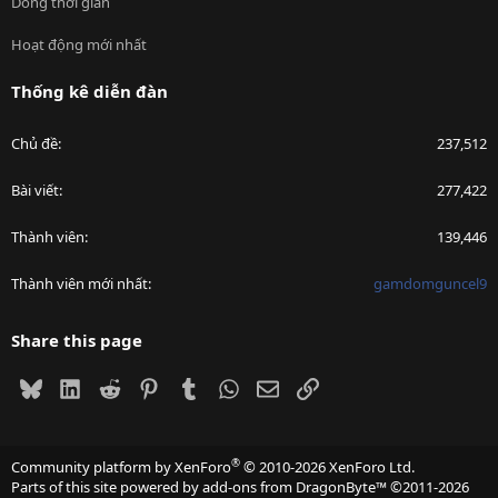
Dòng thời gian
Hoạt động mới nhất
Thống kê diễn đàn
Chủ đề
237,512
Bài viết
277,422
Thành viên
139,446
Thành viên mới nhất
gamdomguncel9
Share this page
Bluesky
LinkedIn
Reddit
Pinterest
Tumblr
WhatsApp
Email
Link
®
Community platform by XenForo
© 2010-2026 XenForo Ltd.
Parts of this site powered by
add-ons from DragonByte™
©2011-2026