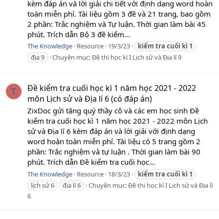
kèm đáp án và lời giải chi tiết với định dạng word hoàn
toàn miễn phí. Tài liệu gồm 3 đề và 21 trang, bao gồm
2 phần: Trắc nghiệm và Tự luận. Thời gian làm bài 45
phút. Trích dẫn Bộ 3 đề kiểm...
The Knowledge
Resource
19/3/23
kiểm
tra
cuối
kì
1
địa 9
Chuyên mục:
Đề thi học kì I Lịch sử và Địa lí 9
Đề kiểm tra cuối học kì 1 năm học 2021 - 2022
T
môn Lịch sử và Địa lí 6 (có đáp án)
ZixDoc gửi tặng quý thầy cô và các em học sinh Đề
kiểm tra cuối học kì 1 năm học 2021 - 2022 môn Lịch
sử và Địa lí 6 kèm đáp án và lời giải với định dạng
word hoàn toàn miễn phí. Tài liệu có 5 trang gồm 2
phần: Trắc nghiệm và tự luận . Thời gian làm bài 90
phút. Trích dẫn Đề kiểm tra cuối học...
The Knowledge
Resource
18/3/23
kiểm
tra
cuối
kì
1
lịch sử 6
địa lí 6
Chuyên mục:
Đề thi học kì I Lịch sử và Địa lí
6