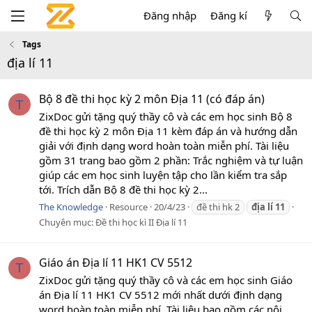
Đăng nhập
Đăng kí
Tags
địa lí 11
Bộ 8 đề thi học kỳ 2 môn Địa 11 (có đáp án)
T
ZixDoc gửi tặng quý thầy cô và các em học sinh Bộ 8
đề thi học kỳ 2 môn Địa 11 kèm đáp án và hướng dẫn
giải với định dạng word hoàn toàn miễn phí. Tài liệu
gồm 31 trang bao gồm 2 phần: Trắc nghiệm và tự luận
giúp các em học sinh luyện tập cho lần kiểm tra sắp
tới. Trích dẫn Bộ 8 đề thi học kỳ 2...
The Knowledge
Resource
20/4/23
đề thi hk 2
địa
lí
11
Chuyên mục:
Đề thi học kì II Địa lí 11
Giáo án Địa lí 11 HK1 CV 5512
T
ZixDoc gửi tặng quý thầy cô và các em học sinh Giáo
án Địa lí 11 HK1 CV 5512 mới nhất dưới định dạng
word hoàn toàn miễn phí. Tài liệu bao gồm các nội