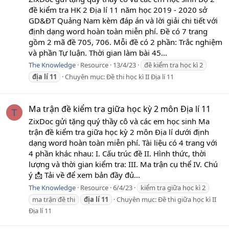
đề kiểm tra HK 2 Địa lí 11 năm học 2019 - 2020 sở
GD&ĐT Quảng Nam kèm đáp án và lời giải chi tiết với
định dạng word hoàn toàn miễn phí. Đề có 7 trang
gồm 2 mã đề 705, 706. Mỗi đề có 2 phần: Trắc nghiệm
và phần Tự luận. Thời gian làm bài 45...
The Knowledge
Resource
13/4/23
đề kiểm tra học kì 2
địa
lí
11
Chuyên mục:
Đề thi học kì II Địa lí 11
Ma trận đề kiểm tra giữa học kỳ 2 môn Địa lí 11
T
ZixDoc gửi tặng quý thầy cô và các em học sinh Ma
trận đề kiểm tra giữa học kỳ 2 môn Địa lí dưới định
dạng word hoàn toàn miễn phí. Tài liệu có 4 trang với
4 phần khác nhau: I. Cấu trúc đề II. Hình thức, thời
lượng và thời gian kiểm tra: III. Ma trận cụ thể IV. Chú
ý 📩 Tải về để xem bản đầy đủ...
The Knowledge
Resource
6/4/23
kiểm tra giữa học kì 2
ma trận đề thi
địa
lí
11
Chuyên mục:
Đề thi giữa học kì II
Địa lí 11