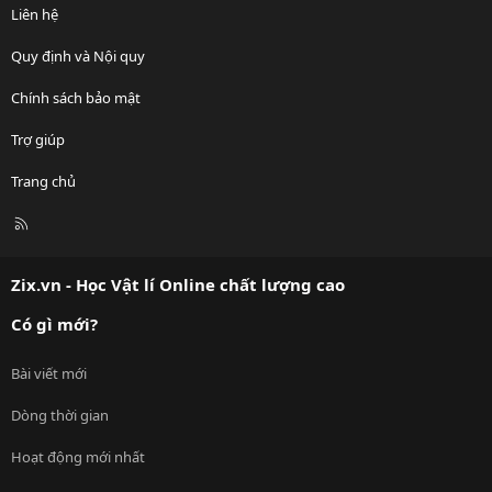
Liên hệ
Quy định và Nội quy
Chính sách bảo mật
Trợ giúp
Trang chủ
R
S
S
Zix.vn - Học Vật lí Online chất lượng cao
Có gì mới?
Bài viết mới
Dòng thời gian
Hoạt động mới nhất