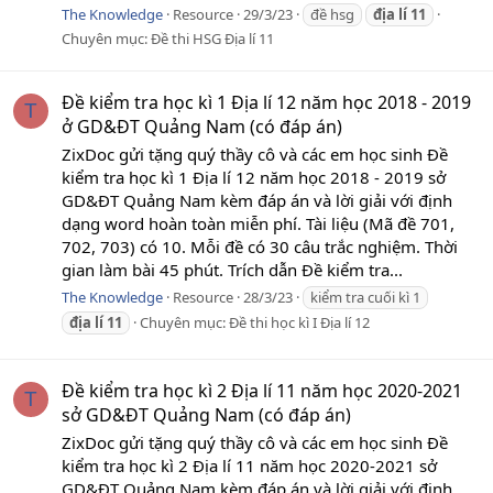
The Knowledge
Resource
29/3/23
đề hsg
địa
lí
11
Chuyên mục:
Đề thi HSG Địa lí 11
Đề kiểm tra học kì 1 Địa lí 12 năm học 2018 - 2019
T
ở GD&ĐT Quảng Nam (có đáp án)
ZixDoc gửi tặng quý thầy cô và các em học sinh Đề
kiểm tra học kì 1 Địa lí 12 năm học 2018 - 2019 sở
GD&ĐT Quảng Nam kèm đáp án và lời giải với định
dạng word hoàn toàn miễn phí. Tài liệu (Mã đề 701,
702, 703) có 10. Mỗi đề có 30 câu trắc nghiệm. Thời
gian làm bài 45 phút. Trích dẫn Đề kiểm tra...
The Knowledge
Resource
28/3/23
kiểm tra cuối kì 1
địa
lí
11
Chuyên mục:
Đề thi học kì I Địa lí 12
Đề kiểm tra học kì 2 Địa lí 11 năm học 2020-2021
T
sở GD&ĐT Quảng Nam (có đáp án)
ZixDoc gửi tặng quý thầy cô và các em học sinh Đề
kiểm tra học kì 2 Địa lí 11 năm học 2020-2021 sở
GD&ĐT Quảng Nam kèm đáp án và lời giải với định