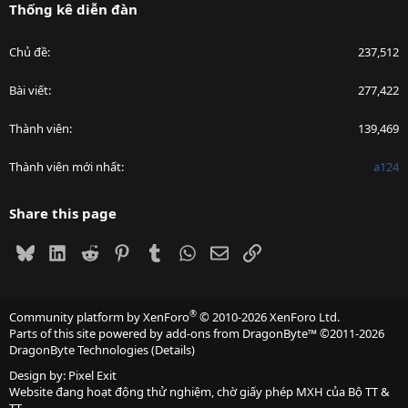
Thống kê diễn đàn
Chủ đề
237,512
Bài viết
277,422
Thành viên
139,469
Thành viên mới nhất
a124
Share this page
Bluesky
LinkedIn
Reddit
Pinterest
Tumblr
WhatsApp
Email
Link
®
Community platform by XenForo
© 2010-2026 XenForo Ltd.
Parts of this site powered by
add-ons from DragonByte™
©2011-2026
DragonByte Technologies
(
Details
)
Design by:
Pixel Exit
Website đang hoạt động thử nghiệm, chờ giấy phép MXH của Bộ TT &