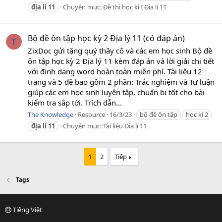
địa
lí
11
Chuyên mục:
Đề thi học kì I Địa lí 11
Bộ đề ôn tập học kỳ 2 Địa lý 11 (có đáp án)
T
ZixDoc gửi tặng quý thầy cô và các em học sinh Bộ đề
ôn tập học kỳ 2 Địa lý 11 kèm đáp án và lời giải chi tiết
với định dạng word hoàn toàn miễn phí. Tài liệu 12
trang và 5 đề bao gồm 2 phần: Trắc nghiệm và Tự luận
giúp các em học sinh luyện tập, chuẩn bị tốt cho bài
kiểm tra sắp tới. Trích dẫn...
The Knowledge
Resource
16/3/23
bộ đề ôn tập
học kì 2
địa
lí
11
Chuyên mục:
Tài liệu Địa lí 11
1
2
Tiếp
Tags
Tiếng Việt