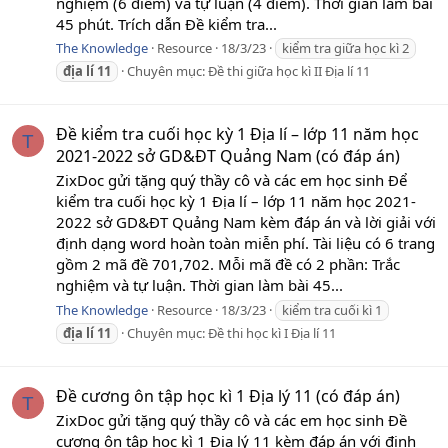
nghiệm (6 điểm) và tự luận (4 điểm). Thời gian làm bài
45 phút. Trích dẫn Đề kiểm tra...
The Knowledge
Resource
18/3/23
kiểm tra giữa học kì 2
địa
lí
11
Chuyên mục:
Đề thi giữa học kì II Địa lí 11
Đề kiểm tra cuối học kỳ 1 Địa lí – lớp 11 năm học
T
2021-2022 sở GD&ĐT Quảng Nam (có đáp án)
ZixDoc gửi tặng quý thầy cô và các em học sinh Để
kiểm tra cuối học kỳ 1 Địa lí – lớp 11 năm học 2021-
2022 sở GD&ĐT Quảng Nam kèm đáp án và lời giải với
định dạng word hoàn toàn miễn phí. Tài liệu có 6 trang
gồm 2 mã đề 701,702. Mỗi mã đề có 2 phần: Trắc
nghiệm và tự luận. Thời gian làm bài 45...
The Knowledge
Resource
18/3/23
kiểm tra cuối kì 1
địa
lí
11
Chuyên mục:
Đề thi học kì I Địa lí 11
Đề cương ôn tập học kì 1 Địa lý 11 (có đáp án)
T
ZixDoc gửi tặng quý thầy cô và các em học sinh Đề
cương ôn tập học kì 1 Địa lý 11 kèm đáp án với định