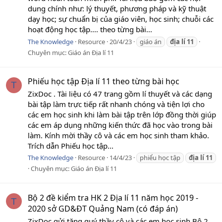
dung chính như: lý thuyết, phương pháp và kỹ thuật
dạy học; sự chuẩn bị của giáo viên, học sinh; chuỗi các
hoạt động học tập.... theo từng bài...
The Knowledge
Resource
20/4/23
giáo án
địa
lí
11
Chuyên mục:
Giáo án Địa lí 11
Phiếu học tập Địa lí 11 theo từng bài học
T
ZixDoc . Tài liệu có 47 trang gồm lí thuyết và các dạng
bài tập làm trực tiếp rất nhanh chóng và tiện lợi cho
các em học sinh khi làm bài tập trên lớp đồng thời giúp
các em áp dụng những kiến thức đã học vào trong bài
làm. Kính mời thầy cô và các em học sinh tham khảo.
Trích dẫn Phiếu học tập...
The Knowledge
Resource
14/4/23
phiểu học tập
địa
lí
11
Chuyên mục:
Giáo án Địa lí 11
Bộ 2 đề kiểm tra HK 2 Địa lí 11 năm học 2019 -
T
2020 sở GD&ĐT Quảng Nam (có đáp án)
ZixDoc gửi tặng quý thầy cô và các em học sinh Bộ 2