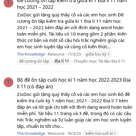
Đề cương ôn tập kiểm tra giữa kì 1 Địa lí 11 năm
T
học 2021 – 2022
ZixDoc gửi tặng quý thầy cô và các em học sinh Đề
cương ôn tập kiểm tra giữa kì 1 Địa lí 11 năm học
2021 – 2022 kèm đáp án với định dạng word hoàn
toàn miễn phí. Tài liệu có 10 trang gồm 2 phần: Kiến
thức cơ bản và một số câu hỏi trắc nghiệm giúp các
em học sinh luyện tập và củng cố kiến thức...
The Knowledge
Resource
17/3/23
giữa học kỳ 1
đề cương ôn tập
địa
lí
11
Chuyên mục:
Tài liệu Địa lí 11
Bộ đề ôn tập cuối học kì 1 năm học 2022-2023 Địa
T
lí 11 (có đáp án)
ZixDoc gửi tặng quý thầy cô và các em học sinh Bộ đề
kiểm tra cuối kỳ 1 năm học: 2021 - 2022 Địa lí 7 kèm
đáp án và lời giải chi tiết với định dạng word hoàn toàn
miễn phí. Tài liệu 11 trang và 3 đề, trong đó có các câu
hỏi Trắc nghiệm và Tự luận giúp các em học sinh luyện
tập, chuẩn bị tốt cho...
The Knowledge
Resource
16/3/23
kiểm tra cuối kì 1