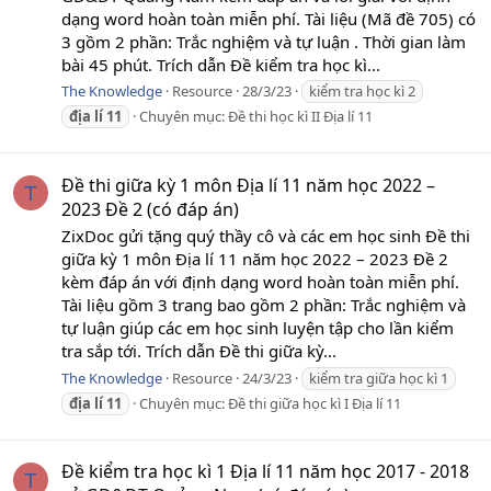
dạng word hoàn toàn miễn phí. Tài liệu (Mã đề 705) có
3 gồm 2 phần: Trắc nghiệm và tự luận . Thời gian làm
bài 45 phút. Trích dẫn Đề kiểm tra học kì...
The Knowledge
Resource
28/3/23
kiểm tra học kì 2
địa
lí
11
Chuyên mục:
Đề thi học kì II Địa lí 11
Đề thi giữa kỳ 1 môn Địa lí 11 năm học 2022 –
T
2023 Đề 2 (có đáp án)
ZixDoc gửi tặng quý thầy cô và các em học sinh Đề thi
giữa kỳ 1 môn Địa lí 11 năm học 2022 – 2023 Đề 2
kèm đáp án với định dạng word hoàn toàn miễn phí.
Tài liệu gồm 3 trang bao gồm 2 phần: Trắc nghiệm và
tự luận giúp các em học sinh luyện tập cho lần kiểm
tra sắp tới. Trích dẫn Đề thi giữa kỳ...
The Knowledge
Resource
24/3/23
kiểm tra giữa học kì 1
địa
lí
11
Chuyên mục:
Đề thi giữa học kì I Địa lí 11
Đề kiểm tra học kì 1 Địa lí 11 năm học 2017 - 2018
T