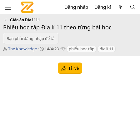
Đăng nhập
Đăng kí
Giáo án Địa lí 11
Phiếu học tập Địa lí 11 theo từng bài học
Bạn phải đăng nhập để tải
T
C
T
The Knowledge
14/4/23
phiểu học tập
địa lí 11
á
r
a
c
e
g
g
a
s
Tải về
i
t
ả
i
o
n
d
a
t
e