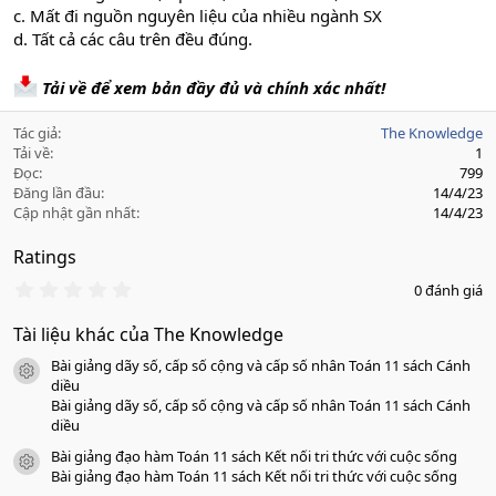
c. Mất đi nguồn nguyên liệu của nhiều ngành SX
d. Tất cả các câu trên đều đúng.
Tải về để xem bản đầy đủ và chính xác nhất!
Tác giả
The Knowledge
Tải về
1
Đọc
799
Đăng lần đầu
14/4/23
Cập nhật gần nhất
14/4/23
Ratings
0
0 đánh giá
.
0
Tài liệu khác của The Knowledge
0
s
Bài giảng dãy số, cấp số cộng và cấp số nhân Toán 11 sách Cánh
a
icon tài liệu
o
diều
Bài giảng dãy số, cấp số cộng và cấp số nhân Toán 11 sách Cánh
diều
Bài giảng đạo hàm Toán 11 sách Kết nối tri thức với cuộc sống
icon tài liệu
Bài giảng đạo hàm Toán 11 sách Kết nối tri thức với cuộc sống