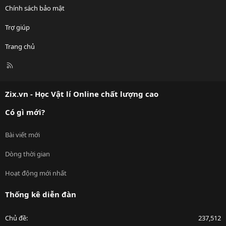
Chính sách bảo mật
Trợ giúp
Trang chủ
R
S
S
Zix.vn - Học Vật lí Online chất lượng cao
Có gì mới?
Bài viết mới
Dòng thời gian
Hoạt động mới nhất
Thống kê diễn đàn
Chủ đề
237,512