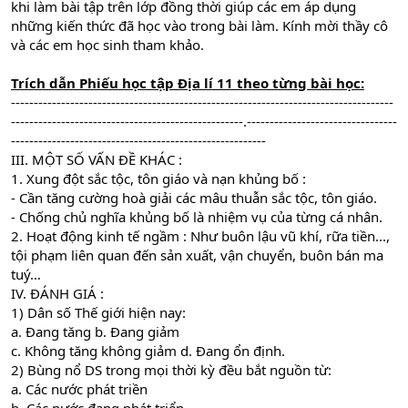
khi làm bài tập trên lớp đồng thời giúp các em áp dụng
những kiến thức đã học vào trong bài làm. Kính mời thầy cô
và các em học sinh tham khảo.
Trích dẫn Phiếu học tập Địa lí 11 theo từng bài học:
------------------------------------------------------------------------------------
---------------------------------------------------.---------------------------------
--------------------------------------------------------
III. MỘT SỐ VẤN ĐỀ KHÁC :
1. Xung đột sắc tộc, tôn giáo và nạn khủng bố :
- Cần tăng cường hoà giải các mâu thuẫn sắc tộc, tôn giáo.
- Chống chủ nghĩa khủng bố là nhiệm vụ của từng cá nhân.
2. Hoạt động kinh tế ngầm : Như buôn lậu vũ khí, rữa tiền...,
tội phạm liên quan đến sản xuất, vận chuyển, buôn bán ma
tuý…
IV. ĐÁNH GIÁ :
1) Dân số Thế giới hiện nay:
a. Đang tăng b. Đang giảm
c. Không tăng không giảm d. Đang ổn định.
2) Bùng nổ DS trong mọi thời kỳ đều bắt nguồn từ:
a. Các nước phát triền