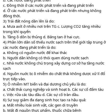
b. Các nước đang phát triển
c. Đồng thời ở các nước phát triển và đang phát triển
d. Ở các nước phát triển và đang phát triển nhưng không
đồng thời.
3) Trái đất nóng dần lên là do:
a. Mưa axít ở nhiều nơi trên TG c. Lượng CO2 tăng nhiều
trong khí quyển
b. Tầng ô dôn bị thủng d. Băng tan ở hai cực.
4) Phần lớn dân số thiếu nước sạch trên thế giới tập trung ở
các nước đang phát triển là do:
a. Không có nguồn nước để khai thác
b. Người dân không có thói quen dùng nước sạch
c. Nhà nước không chú trọng xây dựng cơ sở hạ tầng nước
sạch
d. Nguồn nuớc bị ô nhiễm do chất thải không dược xử lí đổ
trực tiếp vào.
5) Ô nhiễm MT biển và đại dương chủ yếu là do:
a. Chất thải cụng nghiệp và sinh hoạt b. Các sự cố đắm tàu
c. Việc rửa các tàu dầu d. Các sự cố tràn dầu.
6) Sự suy giảm đa dạng sinh học tạo ra hậu quả:
a. Mất nhiều loài sinh vật, các gen di truyền
b. Mất đi nguồn thực phẩm, thuốc chữa bệnh