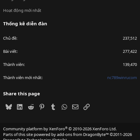
Hoạt động mới nhất
Thống kê diễn đàn
Chủ đề
237,512
Bài viết
277,422
Thành viên
139,470
Thành viên mới nhất
nc789winrucom
Share this page
Bluesky
LinkedIn
Reddit
Pinterest
Tumblr
WhatsApp
Email
Link
®
Community platform by XenForo
© 2010-2026 XenForo Ltd.
Parts of this site powered by
add-ons from DragonByte™
©2011-2026