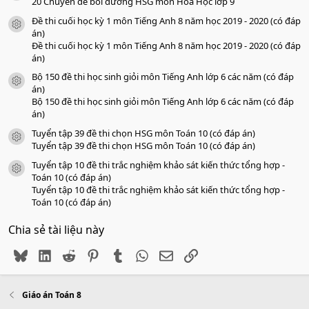
o
20 Chuyên đề bồi dưỡng HSG môn Hóa Học lớp 9
Đề thi cuối học kỳ 1 môn Tiếng Anh 8 năm học 2019 - 2020 (có đáp
icon tài liệu
án)
Đề thi cuối học kỳ 1 môn Tiếng Anh 8 năm học 2019 - 2020 (có đáp
án)
Bộ 150 đề thi học sinh giỏi môn Tiếng Anh lớp 6 các năm (có đáp
icon tài liệu
án)
Bộ 150 đề thi học sinh giỏi môn Tiếng Anh lớp 6 các năm (có đáp
án)
Tuyển tập 39 đề thi chọn HSG môn Toán 10 (có đáp án)
icon tài liệu
Tuyển tập 39 đề thi chọn HSG môn Toán 10 (có đáp án)
Tuyển tập 10 đề thi trắc nghiệm khảo sát kiến thức tổng hợp -
icon tài liệu
Toán 10 (có đáp án)
Tuyển tập 10 đề thi trắc nghiệm khảo sát kiến thức tổng hợp -
Toán 10 (có đáp án)
Chia sẻ tài liệu này
Bluesky
LinkedIn
Reddit
Pinterest
Tumblr
WhatsApp
Email
Link
Giáo án Toán 8