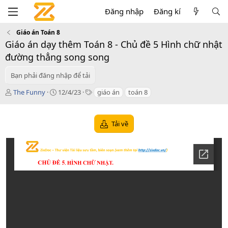
Đăng nhập
Đăng kí
Giáo án Toán 8
Giáo án dạy thêm Toán 8 - Chủ đề 5 Hình chữ nhật
đường thẳng song song
Bạn phải đăng nhập để tải
T
C
T
The Funny
12/4/23
giáo án
toán 8
á
r
a
c
e
g
g
a
s
Tải về
i
t
ả
i
o
n
d
a
t
e