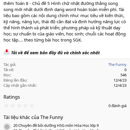
thêm Toán 8 - Chủ đề 5 Hình chữ nhật đường thẳng song
song mới nhất dưới định dạng word hoàn toàn miễn phí. Tài
liệu bao gồm các nội dung chính như: mục tiêu về kiến thức,
kỹ năng, năng lực, thái độ cần đạt và định hướng năng lực có
thể hình thành và phát triển; phương pháp và kỹ thuật dạy
học; sự chuẩn bị của giáo viên, học sinh; chuỗi các hoạt động
học tập.... theo từng bài học trong SGK.
Tải về để xem bản đầy đủ và chính xác nhất
Tác giả
The Funny
Tải về
0
Đọc
546
Đăng lần đầu
12/4/23
Cập nhật gần nhất
12/4/23
Ratings
0
0 đánh giá
.
0
Tài liệu khác của The Funny
0
s
20 Chuyên đề bồi dưỡng HSG môn Hóa Học lớp 9
a
icon tài liệu