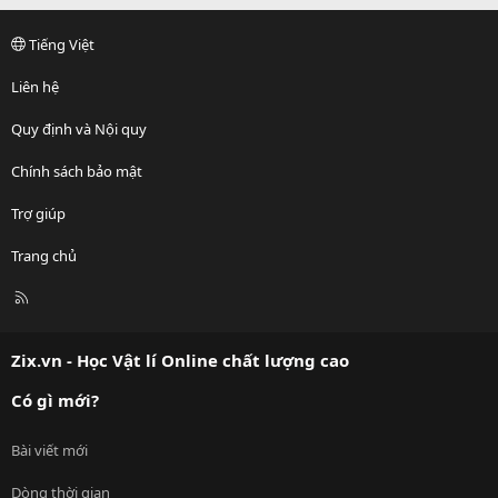
Tiếng Việt
Liên hệ
Quy định và Nội quy
Chính sách bảo mật
Trợ giúp
Trang chủ
R
S
S
Zix.vn - Học Vật lí Online chất lượng cao
Có gì mới?
Bài viết mới
Dòng thời gian