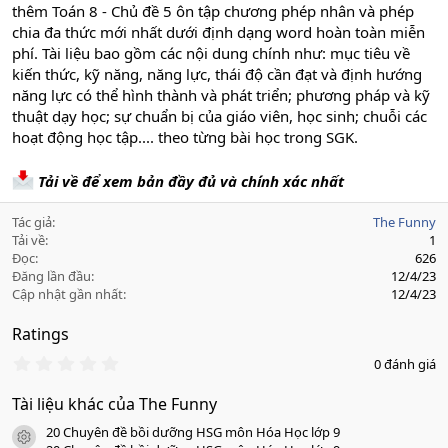
thêm Toán 8 - Chủ đề 5 ôn tập chương phép nhân và phép
chia đa thức mới nhất dưới định dạng word hoàn toàn miễn
phí. Tài liệu bao gồm các nội dung chính như: mục tiêu về
kiến thức, kỹ năng, năng lực, thái độ cần đạt và định hướng
năng lực có thể hình thành và phát triển; phương pháp và kỹ
thuật dạy học; sự chuẩn bị của giáo viên, học sinh; chuỗi các
hoạt động học tập.... theo từng bài học trong SGK.
Tải về để xem bản đầy đủ và chính xác nhất
Tác giả
The Funny
Tải về
1
Đọc
626
Đăng lần đầu
12/4/23
Cập nhật gần nhất
12/4/23
Ratings
0
0 đánh giá
.
0
Tài liệu khác của The Funny
0
s
20 Chuyên đề bồi dưỡng HSG môn Hóa Học lớp 9
a
icon tài liệu