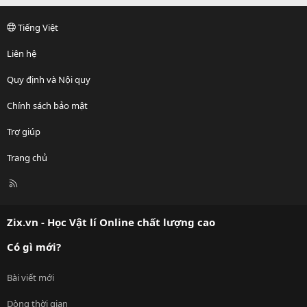
Tiếng Việt
Liên hệ
Quy định và Nội quy
Chính sách bảo mật
Trợ giúp
Trang chủ
R
S
S
Zix.vn - Học Vật lí Online chất lượng cao
Có gì mới?
Bài viết mới
Dòng thời gian