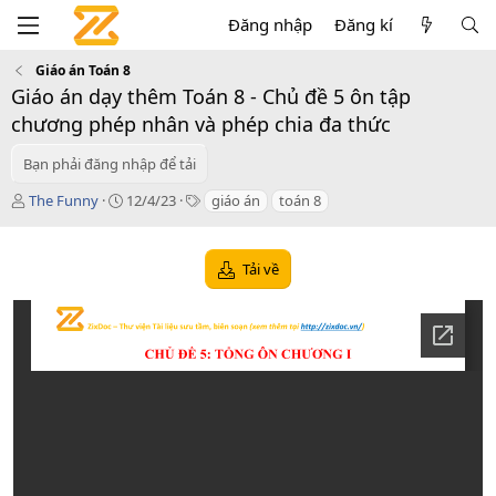
Đăng nhập
Đăng kí
Giáo án Toán 8
Giáo án dạy thêm Toán 8 - Chủ đề 5 ôn tập
chương phép nhân và phép chia đa thức
Bạn phải đăng nhập để tải
T
C
T
The Funny
12/4/23
giáo án
toán 8
á
r
a
c
e
g
g
a
s
Tải về
i
t
ả
i
o
n
d
a
t
e