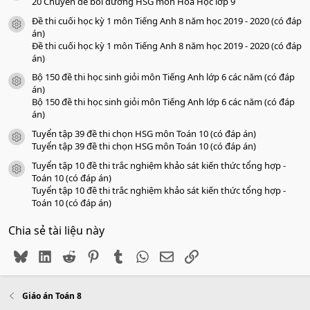
o
20 Chuyên đề bồi dưỡng HSG môn Hóa Học lớp 9
Đề thi cuối học kỳ 1 môn Tiếng Anh 8 năm học 2019 - 2020 (có đáp
icon tài liệu
án)
Đề thi cuối học kỳ 1 môn Tiếng Anh 8 năm học 2019 - 2020 (có đáp
án)
Bộ 150 đề thi học sinh giỏi môn Tiếng Anh lớp 6 các năm (có đáp
icon tài liệu
án)
Bộ 150 đề thi học sinh giỏi môn Tiếng Anh lớp 6 các năm (có đáp
án)
Tuyển tập 39 đề thi chọn HSG môn Toán 10 (có đáp án)
icon tài liệu
Tuyển tập 39 đề thi chọn HSG môn Toán 10 (có đáp án)
Tuyển tập 10 đề thi trắc nghiệm khảo sát kiến thức tổng hợp -
icon tài liệu
Toán 10 (có đáp án)
Tuyển tập 10 đề thi trắc nghiệm khảo sát kiến thức tổng hợp -
Toán 10 (có đáp án)
Chia sẻ tài liệu này
Bluesky
LinkedIn
Reddit
Pinterest
Tumblr
WhatsApp
Email
Link
Giáo án Toán 8