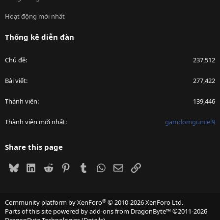
Hoạt động mới nhất
Thống kê diễn đàn
Chủ đề
237,512
Bài viết
277,422
Thành viên
139,446
Thành viên mới nhất
gamdomguncel9
Share this page
Bluesky
LinkedIn
Reddit
Pinterest
Tumblr
WhatsApp
Email
Link
®
Community platform by XenForo
© 2010-2026 XenForo Ltd.
Parts of this site powered by
add-ons from DragonByte™
©2011-2026