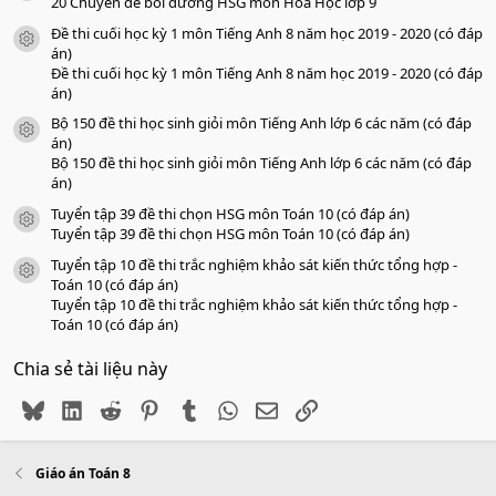
o
20 Chuyên đề bồi dưỡng HSG môn Hóa Học lớp 9
Đề thi cuối học kỳ 1 môn Tiếng Anh 8 năm học 2019 - 2020 (có đáp
icon tài liệu
án)
Đề thi cuối học kỳ 1 môn Tiếng Anh 8 năm học 2019 - 2020 (có đáp
án)
Bộ 150 đề thi học sinh giỏi môn Tiếng Anh lớp 6 các năm (có đáp
icon tài liệu
án)
Bộ 150 đề thi học sinh giỏi môn Tiếng Anh lớp 6 các năm (có đáp
án)
Tuyển tập 39 đề thi chọn HSG môn Toán 10 (có đáp án)
icon tài liệu
Tuyển tập 39 đề thi chọn HSG môn Toán 10 (có đáp án)
Tuyển tập 10 đề thi trắc nghiệm khảo sát kiến thức tổng hợp -
icon tài liệu
Toán 10 (có đáp án)
Tuyển tập 10 đề thi trắc nghiệm khảo sát kiến thức tổng hợp -
Toán 10 (có đáp án)
Chia sẻ tài liệu này
Bluesky
LinkedIn
Reddit
Pinterest
Tumblr
WhatsApp
Email
Link
Giáo án Toán 8