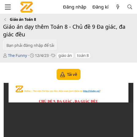
Đăng nhập
Đăng kí
Giáo án Toán 8
Giáo án dạy thêm Toán 8 - Chủ đề 9 Đa giác, đa
giác đều
Bạn phải đăng nhập để tải
T
C
T
The Funny
12/4/23
giáo án
toán 8
á
r
a
c
e
g
g
a
s
Tải về
i
t
ả
i
o
n
d
a
t
e