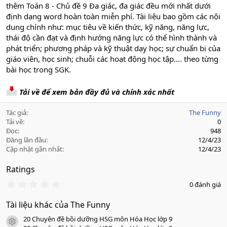
thêm Toán 8 - Chủ đề 9 Đa giác, đa giác đều mới nhất dưới
định dạng word hoàn toàn miễn phí. Tài liệu bao gồm các nội
dung chính như: mục tiêu về kiến thức, kỹ năng, năng lực,
thái độ cần đạt và định hướng năng lực có thể hình thành và
phát triển; phương pháp và kỹ thuật dạy học; sự chuẩn bị của
giáo viên, học sinh; chuỗi các hoạt động học tập.... theo từng
bài học trong SGK.
Tải về để xem bản đầy đủ và chính xác nhất
Tác giả
The Funny
Tải về
0
Đọc
948
Đăng lần đầu
12/4/23
Cập nhật gần nhất
12/4/23
Ratings
0
0 đánh giá
.
0
Tài liệu khác của The Funny
0
s
20 Chuyên đề bồi dưỡng HSG môn Hóa Học lớp 9
a
icon tài liệu