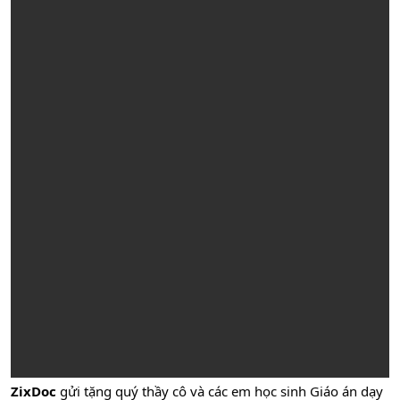
ZixDoc
gửi tặng quý thầy cô và các em học sinh Giáo án dạy