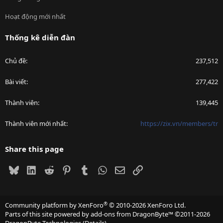
Hoạt động mới nhất
Thống kê diễn đàn
Chủ đề
237,512
Bài viết
277,422
Thành viên
139,445
Thành viên mới nhất
https://zix.vn/members/tr
Share this page
Bluesky
LinkedIn
Reddit
Pinterest
Tumblr
WhatsApp
Email
Link
®
Community platform by XenForo
© 2010-2026 XenForo Ltd.
Parts of this site powered by
add-ons from DragonByte™
©2011-2026