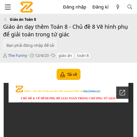
Đăng nhập
Đăng kí
Giáo án Toán 8
Giáo án dạy thêm Toán 8 - Chủ đề 8 Vẽ hình phụ
để giải toán trong tứ giác
Bạn phải đăng nhập để tải
T
C
T
The Funny
12/4/23
giáo án
toán 8
á
r
a
c
e
g
g
a
s
Tải về
i
t
ả
i
o
n
d
a
t
e