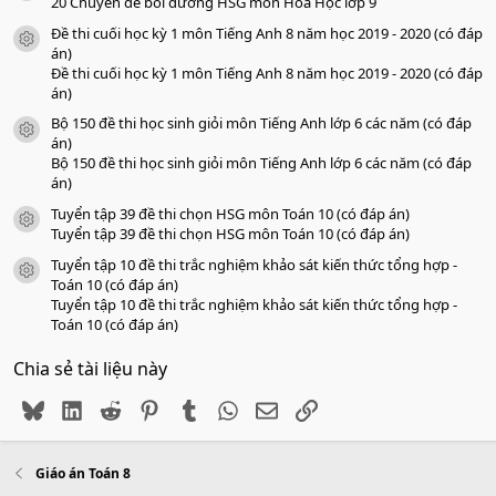
o
20 Chuyên đề bồi dưỡng HSG môn Hóa Học lớp 9
Đề thi cuối học kỳ 1 môn Tiếng Anh 8 năm học 2019 - 2020 (có đáp
icon tài liệu
án)
Đề thi cuối học kỳ 1 môn Tiếng Anh 8 năm học 2019 - 2020 (có đáp
án)
Bộ 150 đề thi học sinh giỏi môn Tiếng Anh lớp 6 các năm (có đáp
icon tài liệu
án)
Bộ 150 đề thi học sinh giỏi môn Tiếng Anh lớp 6 các năm (có đáp
án)
Tuyển tập 39 đề thi chọn HSG môn Toán 10 (có đáp án)
icon tài liệu
Tuyển tập 39 đề thi chọn HSG môn Toán 10 (có đáp án)
Tuyển tập 10 đề thi trắc nghiệm khảo sát kiến thức tổng hợp -
icon tài liệu
Toán 10 (có đáp án)
Tuyển tập 10 đề thi trắc nghiệm khảo sát kiến thức tổng hợp -
Toán 10 (có đáp án)
Chia sẻ tài liệu này
Bluesky
LinkedIn
Reddit
Pinterest
Tumblr
WhatsApp
Email
Link
Giáo án Toán 8