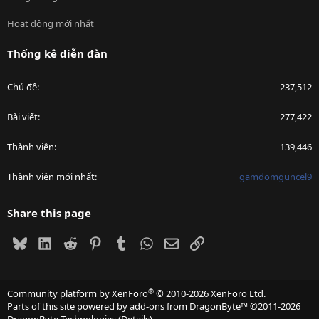
Hoạt động mới nhất
Thống kê diễn đàn
Chủ đề
237,512
Bài viết
277,422
Thành viên
139,446
Thành viên mới nhất
gamdomguncel9
Share this page
Bluesky
LinkedIn
Reddit
Pinterest
Tumblr
WhatsApp
Email
Link
®
Community platform by XenForo
© 2010-2026 XenForo Ltd.
Parts of this site powered by
add-ons from DragonByte™
©2011-2026