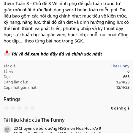
thêm Toán 8 - Chủ đề 8 Vẽ hình phụ để giải toán trong tứ
giác mới nhất dưới định dạng word hoàn toàn miễn phí. Tài
liệu bao gồm các nội dung chính như: mục tiêu về kiến thức,
kỹ năng, năng lực, thái độ cần đạt và định hướng năng lực có
thể hình thành và phát triển; phương pháp và kỹ thuật dạy
học; sự chuẩn bị của giáo viên, học sinh; chuỗi các hoạt động
học tập.... theo từng bài học trong SGK.
Tải về để xem bản đầy đủ và chính xác nhất
Tác giả
The Funny
Tải về
0
Đọc
665
Đăng lần đầu
12/4/23
Cập nhật gần nhất
12/4/23
Ratings
0
0 đánh giá
.
0
Tài liệu khác của The Funny
0
s
20 Chuyên đề bồi dưỡng HSG môn Hóa Học lớp 9
a
icon tài liệu