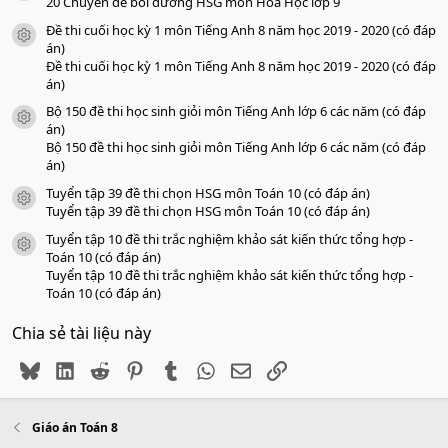
o
20 Chuyên đề bồi dưỡng HSG môn Hóa Học lớp 9
Đề thi cuối học kỳ 1 môn Tiếng Anh 8 năm học 2019 - 2020 (có đáp
icon tài liệu
án)
Đề thi cuối học kỳ 1 môn Tiếng Anh 8 năm học 2019 - 2020 (có đáp
án)
Bộ 150 đề thi học sinh giỏi môn Tiếng Anh lớp 6 các năm (có đáp
icon tài liệu
án)
Bộ 150 đề thi học sinh giỏi môn Tiếng Anh lớp 6 các năm (có đáp
án)
Tuyển tập 39 đề thi chọn HSG môn Toán 10 (có đáp án)
icon tài liệu
Tuyển tập 39 đề thi chọn HSG môn Toán 10 (có đáp án)
Tuyển tập 10 đề thi trắc nghiệm khảo sát kiến thức tổng hợp -
icon tài liệu
Toán 10 (có đáp án)
Tuyển tập 10 đề thi trắc nghiệm khảo sát kiến thức tổng hợp -
Toán 10 (có đáp án)
Chia sẻ tài liệu này
Bluesky
LinkedIn
Reddit
Pinterest
Tumblr
WhatsApp
Email
Link
Giáo án Toán 8