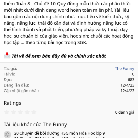
thêm Toán 8 - Chủ đề 10 Quy đồng mẫu thức các phân thức
mới nhất dưới định dạng word hoàn toàn miễn phí. Tài liệu
bao gồm các nội dung chính như: mục tiêu về kiến thức, kỹ
năng, năng lực, thái độ cần đạt và định hướng năng lực có
thể hình thành và phát triển; phương pháp và kỹ thuật dạy
học; sự chuẩn bị của giáo viên, học sinh; chuỗi các hoạt động
học tập.... theo từng bài học trong SGK.
Tải về để xem bản đầy đủ và chính xác nhất
Tác giả
The Funny
Tải về
0
Đọc
683
Đăng lần đầu
12/4/23
Cập nhật gần nhất
12/4/23
Ratings
0
0 đánh giá
.
0
Tài liệu khác của The Funny
0
s
20 Chuyên đề bồi dưỡng HSG môn Hóa Học lớp 9
a
icon tài liệu