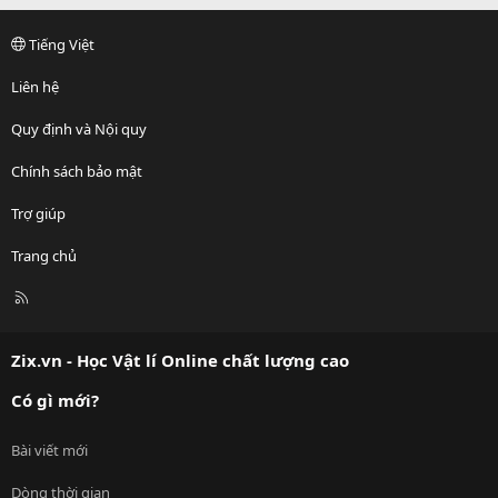
Tiếng Việt
Liên hệ
Quy định và Nội quy
Chính sách bảo mật
Trợ giúp
Trang chủ
R
S
S
Zix.vn - Học Vật lí Online chất lượng cao
Có gì mới?
Bài viết mới
Dòng thời gian