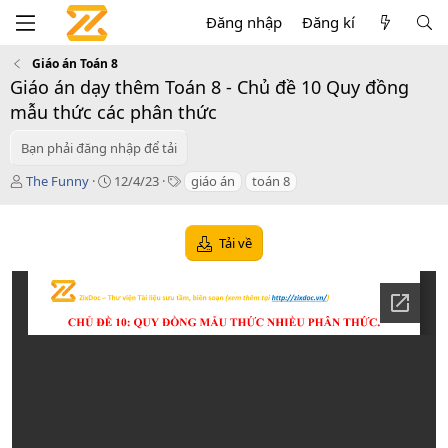
Đăng nhập
Đăng kí
Giáo án Toán 8
Giáo án dạy thêm Toán 8 - Chủ đề 10 Quy đồng
mẫu thức các phân thức
Bạn phải đăng nhập để tải
T
C
T
The Funny
12/4/23
giáo án
toán 8
á
r
a
c
e
g
g
a
s
Tải về
i
t
ả
i
o
n
d
a
t
e