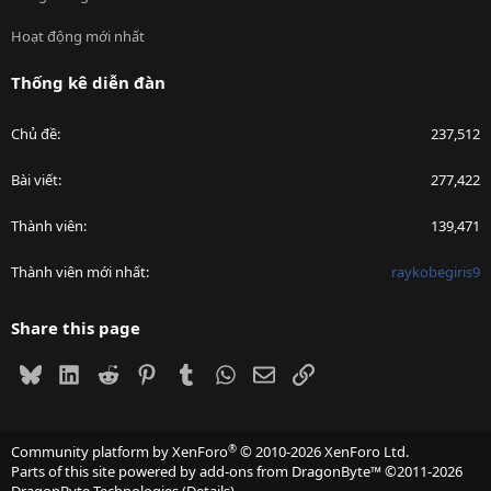
Hoạt động mới nhất
Thống kê diễn đàn
Chủ đề
237,512
Bài viết
277,422
Thành viên
139,471
Thành viên mới nhất
raykobegiris9
Share this page
Bluesky
LinkedIn
Reddit
Pinterest
Tumblr
WhatsApp
Email
Link
®
Community platform by XenForo
© 2010-2026 XenForo Ltd.
Parts of this site powered by
add-ons from DragonByte™
©2011-2026