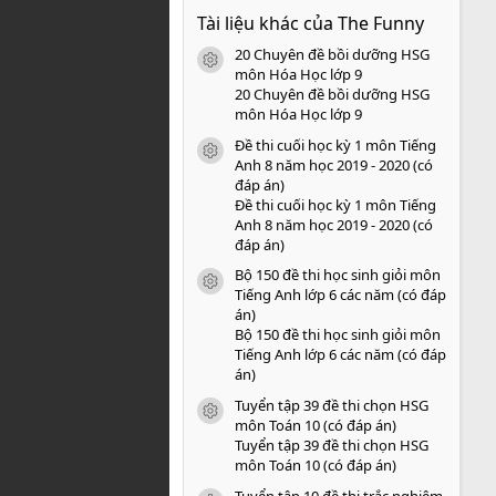
0
Tài liệu khác của The Funny
0
s
20 Chuyên đề bồi dưỡng HSG
a
icon tài liệu
o
môn Hóa Học lớp 9
20 Chuyên đề bồi dưỡng HSG
môn Hóa Học lớp 9
Đề thi cuối học kỳ 1 môn Tiếng
icon tài liệu
Anh 8 năm học 2019 - 2020 (có
đáp án)
Đề thi cuối học kỳ 1 môn Tiếng
Anh 8 năm học 2019 - 2020 (có
đáp án)
Bộ 150 đề thi học sinh giỏi môn
icon tài liệu
Tiếng Anh lớp 6 các năm (có đáp
án)
Bộ 150 đề thi học sinh giỏi môn
Tiếng Anh lớp 6 các năm (có đáp
án)
Tuyển tập 39 đề thi chọn HSG
icon tài liệu
môn Toán 10 (có đáp án)
Tuyển tập 39 đề thi chọn HSG
môn Toán 10 (có đáp án)
Tuyển tập 10 đề thi trắc nghiệm