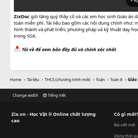
ZixDoc
gửi tặng quý thầy cô và các em học sinh Giáo án 
toàn miễn phí. Tài liệu bao gồm các nội dung chính như: m
hình thành và phát triển; phương pháp và kỹ thuật dạy học;
trong SGK.
Tải về để xem bản đầy đủ và chính xác nhất
Home
Tài liệu
THCS (chương trình mới)
Toán
Toán 8
Giáo
Change width
Tiếng Việt
Zix.vn - Học Vật lí Online chất lượng
Có gì mới
cao
Bài viết mới
Dòng thời gi