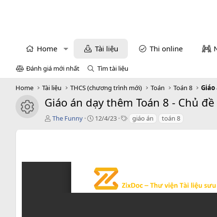
Home
Tài liệu
Thi online
Đánh giá mới nhất
Tìm tài liệu
Home
Tài liệu
THCS (chương trình mới)
Toán
Toán 8
Giáo
Giáo án dạy thêm Toán 8 - Chủ đề
icon tài liệu
T
C
T
The Funny
12/4/23
giáo án
toán 8
á
r
a
c
e
g
g
a
s
i
t
ả
i
o
n
d
a
t
e