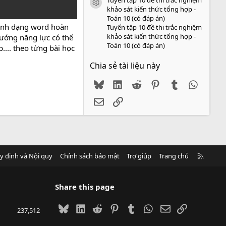
icon tài liệu
khảo sát kiến thức tổng hợp -
Toán 10 (có đáp án)
định dạng word hoàn
Tuyển tập 10 đề thi trắc nghiệm
khảo sát kiến thức tổng hợp -
hướng năng lực có thể
Toán 10 (có đáp án)
.... theo từng bài học
Chia sẻ tài liệu này
Bluesky
LinkedIn
Reddit
Pinterest
Tumblr
WhatsA
Email
Link
R
y định và Nội quy
Chính sách bảo mật
Trợ giúp
Trang chủ
S
S
Share this page
Bluesky
LinkedIn
Reddit
Pinterest
Tumblr
WhatsApp
Email
Link
237,512