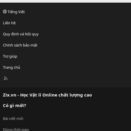
Tiếng Việt
Liên hệ
Quy định và Nội quy
Chính sách bảo mật
Trợ giúp
Trang chủ
R
S
S
Zix.vn - Học Vật lí Online chất lượng cao
Có gì mới?
Bài viết mới
Dòng thời gian