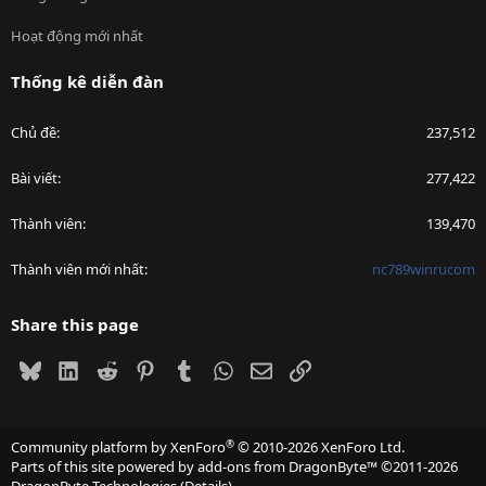
Hoạt động mới nhất
Thống kê diễn đàn
Chủ đề
237,512
Bài viết
277,422
Thành viên
139,470
Thành viên mới nhất
nc789winrucom
Share this page
Bluesky
LinkedIn
Reddit
Pinterest
Tumblr
WhatsApp
Email
Link
®
Community platform by XenForo
© 2010-2026 XenForo Ltd.
Parts of this site powered by
add-ons from DragonByte™
©2011-2026