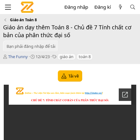
Đăng nhập
Đăng kí
Giáo án Toán 8
Giáo án dạy thêm Toán 8 - Chủ đề 7 Tính chất cơ
bản của phân thức đại số
Bạn phải đăng nhập để tải
T
C
T
The Funny
12/4/23
giáo án
toán 8
á
r
a
c
e
g
g
a
s
Tải về
i
t
ả
i
o
n
d
a
t
e