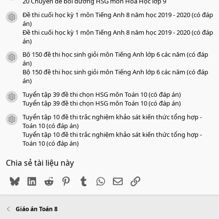
o
20 Chuyên đề bồi dưỡng HSG môn Hóa Học lớp 9
Đề thi cuối học kỳ 1 môn Tiếng Anh 8 năm học 2019 - 2020 (có đáp
icon tài liệu
án)
Đề thi cuối học kỳ 1 môn Tiếng Anh 8 năm học 2019 - 2020 (có đáp
án)
Bộ 150 đề thi học sinh giỏi môn Tiếng Anh lớp 6 các năm (có đáp
icon tài liệu
án)
Bộ 150 đề thi học sinh giỏi môn Tiếng Anh lớp 6 các năm (có đáp
án)
Tuyển tập 39 đề thi chọn HSG môn Toán 10 (có đáp án)
icon tài liệu
Tuyển tập 39 đề thi chọn HSG môn Toán 10 (có đáp án)
Tuyển tập 10 đề thi trắc nghiệm khảo sát kiến thức tổng hợp -
icon tài liệu
Toán 10 (có đáp án)
Tuyển tập 10 đề thi trắc nghiệm khảo sát kiến thức tổng hợp -
Toán 10 (có đáp án)
Chia sẻ tài liệu này
Bluesky
LinkedIn
Reddit
Pinterest
Tumblr
WhatsApp
Email
Link
Giáo án Toán 8