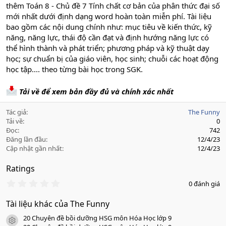
thêm Toán 8 - Chủ đề 7 Tính chất cơ bản của phân thức đại số
mới nhất dưới định dạng word hoàn toàn miễn phí. Tài liệu
bao gồm các nội dung chính như: mục tiêu về kiến thức, kỹ
năng, năng lực, thái độ cần đạt và định hướng năng lực có
thể hình thành và phát triển; phương pháp và kỹ thuật dạy
học; sự chuẩn bị của giáo viên, học sinh; chuỗi các hoạt động
học tập.... theo từng bài học trong SGK.
Tải về để xem bản đầy đủ và chính xác nhất
Tác giả
The Funny
Tải về
0
Đọc
742
Đăng lần đầu
12/4/23
Cập nhật gần nhất
12/4/23
Ratings
0
0 đánh giá
.
0
Tài liệu khác của The Funny
0
s
20 Chuyên đề bồi dưỡng HSG môn Hóa Học lớp 9
a
icon tài liệu